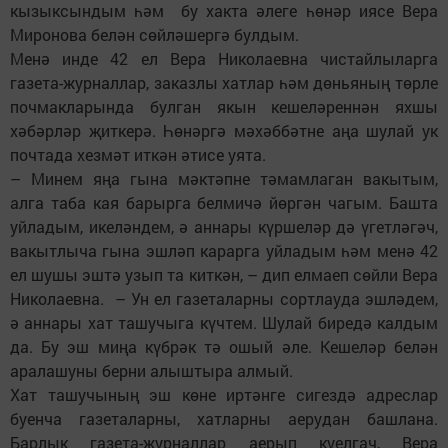
кызыксындым һәм бу хакта әлеге һөнәр иясе Вера
Миронова белән сөйләшергә булдым.
Менә инде 42 ел Вера Николаевна чистайлыларга
газета-журналлар, заказлы хатлар һәм дөньяның төрле
почмакларында булган якын кешеләреннән яхшы
хәбәрләр җиткерә. Һөнәргә мәхәббәтне аңа шулай ук
почтада хезмәт иткән әтисе уята.
– Минем яңа гына мәк­тәп­не тәмамлаган вакытым,
алга таба кая барырга белмичә йөргән чагым. Башта
уйладым, икеләндем, ә аннары күршеләр дә үгетләгәч,
вакытлыча гына эшләп карарга уйладым һәм менә 42
ел шушы эштә узып та киткән, – дип елмаеп сөйли Вера
Николаевна. – Ун ел газеталарны сортлауда эшләдем,
ә аннары хат ташучыга күчтем. Шулай биредә калдым
да. Бу эш миңа күбрәк тә ошый әле. Кешеләр белән
аралашуны берни алыштыра алмый.
Хат ташучының эш көне иртәнге сигездә адреслар
буенча газеталарны, хатларны аерудан башлана.
Барлык газета-журналлар аерып куелгач, Вера