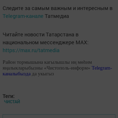
Следите за самым важным и интересным в
Telegram-канале
Татмедиа
Читайте новости Татарстана в
национальном мессенджере MАХ:
https://max.ru/tatmedia
Район тормышына кагылышлы иң мөһим
яңалыкларыбызны «Чистополь-информ»
Telegram
-
каналыбызда
да укыгыз
Теги:
ЧИСТАЙ