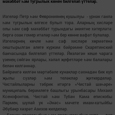
мәхәббәт һәм тугрылык көнен билгеләп үттеләр.
Изгеләр Петр һәм Феврониянең кушылуы - үрнәк гаилә
һәм тугрылык өлгесе булып тора. Аларның хисләре
олы һәм саф мәхәббәт турындагы әкиятне хәтерләтә:
бергә озак гомер итәләр һәм бер көнне вафат булалар.
Изгеләрнең көчле һәм саф хисләре хөрмәтенә
оештырылган әлеге күркәм бәйрәмне Скарятинский
бакчасында билгеләп үттеләр. Йөзләгән кеше чарага
үзенең сөйгән ярлары, хәләл җефетләре һәм балалары
белән килгәннәр.
Бәйрәмгә килгән мәртәбәле кунаклар сәхнәдән бик күп
җылы сүзләр һәм теләкләр җиткерделәр.
Чистайлыларны тәбрик итәргә «Чистай шәһәре»
муниципаль берәмлеге башлыгы урынбасары Михаил
Ксенофонтов, Чистай һәм Түбән Кама епискобы
Пармен, шулай ук «Әнәс» мәчете имам-хатыйбы
Әбүбәкр хәзрәт Азизов килделәр.
– Безнең яратасыбыз һәм яратыласыбыз килә, – дип