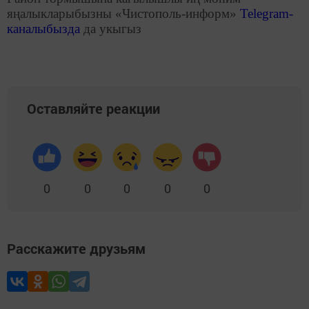
яңалыкларыбызны «Чистополь-информ»
Telegram
-
каналыбызда
да укыгыз
Оставляйте реакции
0
0
0
0
0
Расскажите друзьям