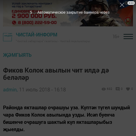
4
Автоматическое закрытие баннера через
ЧИСТАЙ-ИНФОРМ
16+
"Чистай хәбәрләре" газетасы - Чистай яңалыклары
ҖӘМГЫЯТЬ
Фиков Колок авылын чит илдә дә
беләләр
admin,
11 июль 2018 - 16:18
632
0
0
Районда якташлар очрашуы уза. Күптән түгел шундый
чара Фиков Колок авылында узды. Исәп буенча
бишенче очрашуга шактый күп якташларыбыз
җыелды.