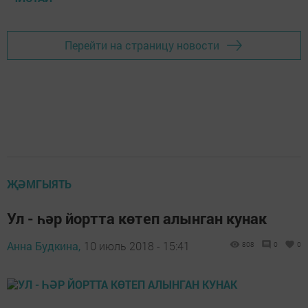
Перейти на страницу новости
ҖӘМГЫЯТЬ
Ул - һәр йортта көтеп алынган кунак
Анна Будкина,
10 июль 2018 - 15:41
808
0
0