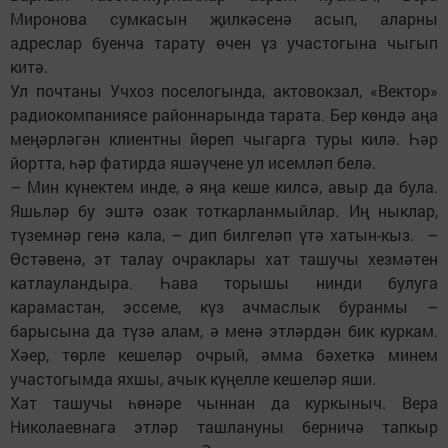
Миронова сумкасын җилкәсенә асып, аларны
адреслар буенча тарату өчен үз участогына чыгып
китә.
Ул почтаны Учхоз поселогында, актовокзал, «Вектор»
радиокомпаниясе районнарында тарата. Бер көндә аңа
меңәрләгән клиентны йөреп чыгарга туры килә. Һәр
йортта, һәр фатирда яшәүчене ул исемләп белә.
– Мин күнектем инде, ә яңа кеше килсә, авыр да була.
Яшьләр бу эштә озак тоткарланмыйлар. Иң нык­лар,
түземнәр генә кала, – дип билгеләп үтә хатын-кыз. –
Өстәвенә, эт талау очраклары хат ташучы хезмәтен
катлауландыра. Һава торышы нинди булуга
карамастан, эссеме, күз ачмаслык буранмы –
барысына да түзә алам, ә менә этләрдән бик куркам.
Хәер, төрле кешеләр очрый, әмма бәхеткә минем
участогымда яхшы, ачык күңелле кешеләр яши.
Хат ташучы һөнәре чыннан да куркыныч. Вера
Николаевнага этләр ташлануны берничә тапкыр