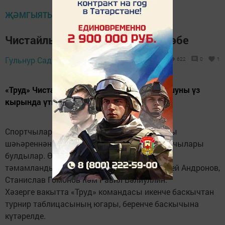
ҖӘМГЫЯТЬ
Чистайлылар файдасына 3:2 исәбе
Гульнур Садыкова,
10 июль 2018 - 15:43
622
0
1
«Труд» Чистай командасы чираттагы очрашуны үз
кырында үткәрде.
Спортчыларыбызның көн­дәшләре Яр Чаллы
шәһәреннән «КамАЗ-М» командасы футболчылары
булдылар. Өйдә үткән матч 3:2 исәбе белән
тәмамланды. Голларның авторлары - Андрей Андронов,
Станислав Гомонов һәм Равил Вәлиуллин.
Хәзерге вакытта «Труд» командасы икенче баскычтан
турнир таблицасының югары, беренче баскычына
күтәрелде.