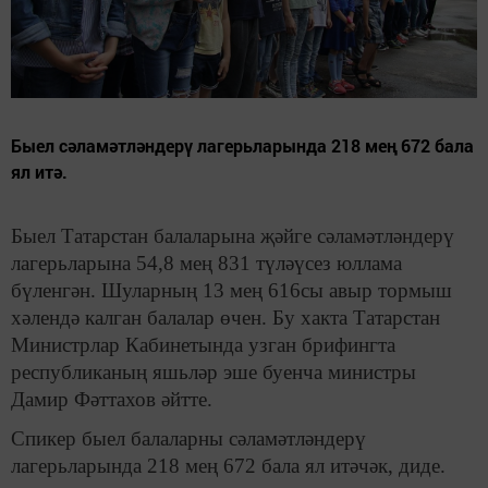
Быел сәламәтләндерү лагерьларында 218 мең 672 бала
ял итә.
Быел Татарстан балаларына җәйге сәламәтләндерү
лагерьларына 54,8 мең 831 түләүсез юллама
бүленгән. Шуларның 13 мең 616сы авыр тормыш
хәлендә калган балалар өчен. Бу хакта Татарстан
Министрлар Кабинетында узган брифингта
республиканың яшьләр эше буенча министры
Дамир Фәттахов әйтте.
Спикер быел балаларны сәламәтләндерү
лагерьларында 218 мең 672 бала ял итәчәк, диде.