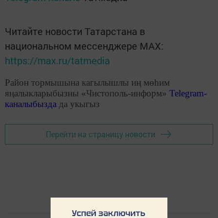
Читайте новости Татарстана в
национальном мессенджере MАХ:
https://max.ru/tatmedia
Район тормышына кагылышлы иң мөһим
яңалыкларыбызны «Чистополь-информ»
Telegram
-
каналыбызда
да укыгыз
Перейти на страницу новости