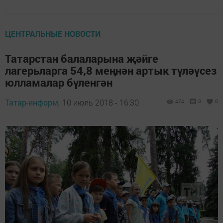
ЦЕНТРАЛЬНЫЕ НОВОСТИ
Татарстан балаларына җәйге
лагерьларга 54,8 меңнән артык түләүсез
юлламалар бүленгән
Татар-информ,
10 июль 2018 - 16:30
474
0
0