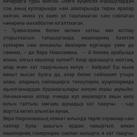
кичерергә туры килгән. Әлеге күңелсез очрашулардан
соң аның кулларында һәм аякларында тирән яралар
калган, әмма үз эшен ул ташламаган һәм сайлаган
һөнәренә мәхәббәтне югалтмаган.
– Түземсезлек белән көткән хатны яки котлау
открыткасын тапшырганда, кешеләрнең бәхетле
күзләрен һәм елмаюлы йөзләрен күргәндә үзем дә
сөенәм, – ди Вера Николаевна. – Ә безнең арабызда
өлкән, ялгыз кешеләр күпме?! Алар аралашуга мохтаҗ,
алар өчен хат ташучының килүе – бәйрәм! Еш кына
вакыт кысан булса да, алар белән сөйләшеп утыра
алам, аларның сөйләшергә теләүләрен, күңелләрендә
җыелганнардан бушанасылары килүен яхшы аңлыйм.
Ничәмә-ничә еллар эчендә күп кешеләргә якын килү
юлын таптым, мөгаен, шуңадыр хат ташучы - һәр
йортта көтеп алынган кунак.
Вера Миронованың хез­мәт юлында төрле очрак­лар һәм
хәлләр була: ашыгыч ярдәм чакыртып, өлкән
кешеләрнең гомерләрен сак­лап калырга, я хат ташучы