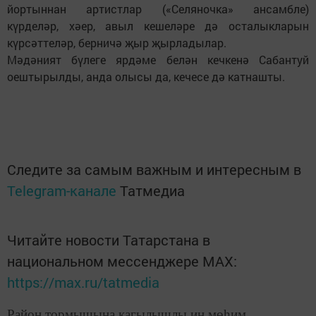
йортыннан артистлар («Селяночка» ансамбле)
күрделәр, хәер, авыл кешеләре дә осталыкларын
күрсәттеләр, берничә җыр җырладылар.
Мәдәният бүлеге ярдәме белән кечкенә Сабантуй
оештырылды, анда олысы да, кечесе дә катнашты.
Следите за самым важным и интересным в
Telegram-канале
Татмедиа
Читайте новости Татарстана в
национальном мессенджере MАХ:
https://max.ru/tatmedia
Район тормышына кагылышлы иң мөһим