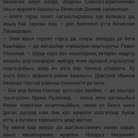
йөзләгән кеше килде. Аларны Совхоз-Галактионово
авыл җирлеге башлыгы Вячеслав Донеев сәламләде.
– Әлеге торак пункт чагыштырмача зур булмаса да,
аның бай тарихы бар, – дип билгеләп үтте Вячеслав
Леонидович.
– Элек авыл гөрләп торса да, соңгы елларда ул бетә
башлады, – ди якташлар очрашуын оештыручы Равил
Минапов. – Шуңа күрә без кешеләрнең хәтерен яңарту,
аларны дәртләндереп җибәрү өчен шундый очрашулар
оештырабыз, алар өч елга бер тапкыр үткәрелә. Бу
эштә безгә ярдәмгә район башлыгы Дмит­рий Иванов
йөзендә Чистай районы хакимияте дә килә.
– Без апа белән Мәскәү артында яшибез, – ди авылда
туып-үскән Ирина Рыжнова, – әмма кече ватаныбыз
белән элемтәне югалтмыйбыз, чөнки ул безгә менә
дигән дуслар һәм бик күп күңелле мизгелләр бүләк
итте, ә бүгенге тормышта алар җитми.
Бу көнне бар җирдә дә шатлык-сөенеч хөкем сөрде,
авыл кешеләренең күңелен Йолдыз Мәдәният