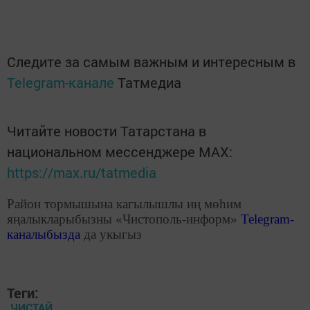
Следите за самым важным и интересным в
Telegram-канале
Татмедиа
Читайте новости Татарстана в
национальном мессенджере MАХ:
https://max.ru/tatmedia
Район тормышына кагылышлы иң мөһим
яңалыкларыбызны «Чистополь-информ»
Telegram
-
каналыбызда
да укыгыз
Теги:
ЧИСТАЙ