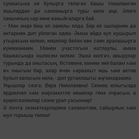
сумкасына ия булырга теләгән башы томаланган
яшьләрдән дә сакланырга туры килә аңа. Әлеге
ханымның һәр көне вакыйгаларга бай.
– Мин инде биш ел лаек­лы ялда. Бер ел эшләрмен дә
китәрмен дип уйлаган идем. Әмма өйдә кул кушырып
утырасым килми, кешеләр белән көн саен аралашырга
күнеккәнмен. Минем участогым катлаулы, әмма
башкасында эшлисем килми. Эшкә килгәч, авырулар
турында да онытасың. Өстәвенә, минем ике балам һәм
өч оныгым бар, алар өчен һәрвакыт яшь һәм актив
булып каласым килә, - дип уртаклашты әңгәмәдәшем.
Уңышлар сезгә, Вера Николаевна! Сезнең юлыгызда
ярдәмчел һәм мәрхәмәтле кешеләр генә очрасын, ә
күңелсезлекләр сезне урап узсыннар!
Ә почта хезмәткәрләренә сәламәтлек, сабырлык һәм
мул тормыш телим!