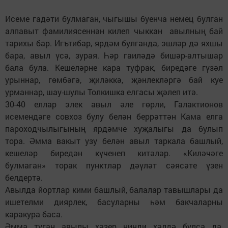
Исеме гадәти булмаган, чыгышы буенча немец булган
алпавыт фамилиясеннән килеп чыккан авылның бай
тарихы бар. Игътибар, ярдәм булганда, эшләр дә яхшы
бара, авыл үсә, зурая. Һәр гаиләдә бишәр-алтышар
бала була. Кешеләрне кара туфрак, биредәге гүзәл
урыннар, гөмбәгә, җиләккә, җәнлекләргә бай куе
урманнар, шау-шулы Толкишка елгасы җәлеп итә.
30-40 еллар элек авыл әле гөрли, Галактионов
исемендәге совхоз булу белән беррәттән Кама елга
пароходчылыгының ярдәмче хуҗалыгы да булып
тора. Әмма вакыт узу белән авыл таркала башлый,
кешеләр биредән күченеп китәләр. «Киләчәге
булмаган» торак пунктлар дәүләт сәясәте үзен
белдертә.
Авылда йортлар кими башлый, балалар тавышлары да
ишетелми диярлек, басуларны һәм бакчаларны
каракура баса.
Әмма туган авылы хәзер нинди хәлдә булса да,