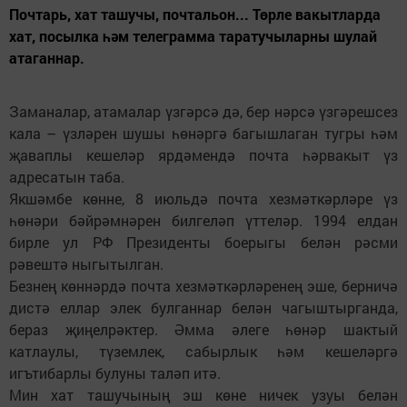
Почтарь, хат ташучы, почтальон... Төрле вакытларда
хат, посылка һәм телеграмма таратучыларны шулай
атаганнар.
Заманалар, атамалар үзгәрсә дә, бер нәрсә үзгәрешсез
кала – үзләрен шушы һөнәргә багышлаган тугры һәм
җаваплы кешеләр ярдәмендә почта һәрвакыт үз
адресатын таба.
Якшәмбе көнне, 8 июльдә почта хезмәткәрләре үз
һөнәри бәйрәмнәрен билгеләп үттеләр. 1994 елдан
бирле ул РФ Президенты боерыгы белән рәсми
рәвештә ныгытылган.
Безнең көннәрдә поч­та хезмәткәрләренең эше, берничә
дистә еллар элек булганнар белән чагыштырганда,
бераз җиңелрәктер. Әмма әлеге һөнәр шактый
катлаулы, түземлек, сабырлык һәм кешеләргә
игътибарлы булуны таләп итә.
Мин хат ташучының эш көне ничек узуы белән