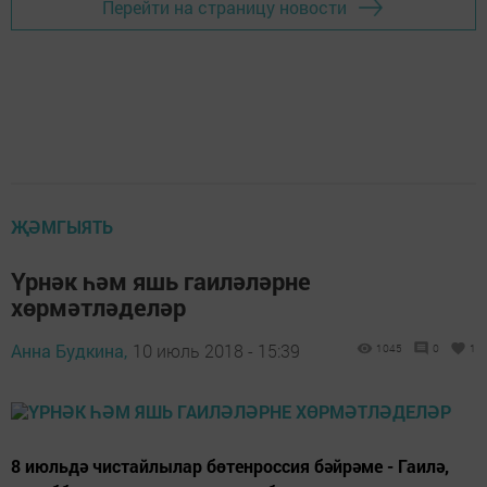
Перейти на страницу новости
ҖӘМГЫЯТЬ
Үрнәк һәм яшь гаиләләрне
хөрмәтләделәр
Анна Будкина,
10 июль 2018 - 15:39
1045
0
1
8 июльдә чистайлылар бөтенроссия бәйрәме - Гаилә,