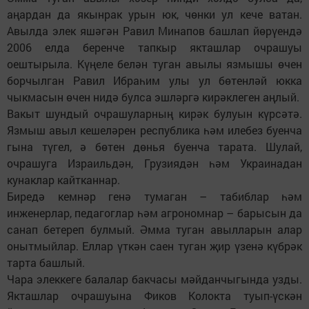
аңардан да якынрак урын юк, чөнки ул кече ватан.
Авылда элек яшәгән Равил Минапов башлап йөрүендә
2006 елда беренче тапкыр якташлар очрашуы
оештырыла. Күңеле белән туган авылы язмышы өчен
борчылган Равил Ибраһим улы ул бөтенләй юкка
чыкмасын өчен нидә булса эшләргә кирәклеген аңлый.
Вакыт шундый очрашуларның кирәк булуын күрсәтә.
Язмыш авыл кешеләрен республика һәм илебез буенча
гына түгел, ә бөтен дөнья буенча тарата. Шулай,
очрашуга Израильдән, Грузиядән һәм Украинадан
кунаклар кайтканнар.
Биредә кемнәр генә тумаган – табиблар һәм
инженерлар, педагоглар һәм агрономнар – барысын да
санап бетереп булмый. Әмма туган авылларын алар
онытмыйлар. Еллар үткән саен туган җир үзенә күбрәк
тарта башлый.
Чара элеккеге балалар бакчасы мәйдан­чыгында узды.
Якташлар очрашуына Фиков Колокта туып-үскән