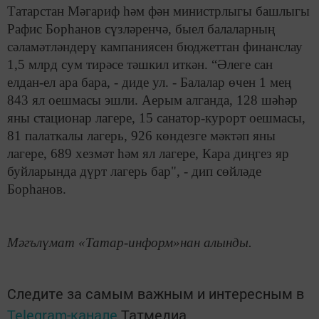
Татарстан Мәгариф һәм фән министрлыгы башлыгы
Рафис Борһанов сүзләренчә, быел балаларның
сәламәтләндерү кампаниясен бюджеттан финанслау
1,5 млрд сум тирәсе тәшкил иткән. “Әлеге сан
елдан-ел ара бара, - диде ул. - Балалар өчен 1 мең
843 ял оешмасы эшли. Аерым алганда, 128 шәһәр
яны стационар лагере, 15 санатор-курорт оешмасы,
81 палаткалы лагерь, 926 көндезге мәктәп яны
лагере, 689 хезмәт һәм ял лагере, Кара диңгез яр
буйларында дүрт лагерь бар", - дип сөйләде
Борһанов.
Мәгълүмат «Татар-информ»нан алынды.
Следите за самым важным и интересным в
Telegram-канале
Татмедиа