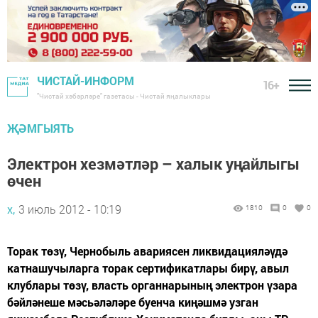
ЧИСТАЙ-ИНФОРМ
16+
"Чистай хәбәрләре" газетасы - Чистай яңалыклары
ҖӘМГЫЯТЬ
Электрон хезмәтләр – халык уңайлыгы
өчен
х,
3 июль 2012 - 10:19
1810
0
0
Торак төзү, Чернобыль авариясен ликвидацияләүдә
катнашучыларга торак сертификатлары бирү, авыл
клублары төзү, власть органнарының электрон үзара
бәйләнеше мәсьәләләре буенча киңәшмә узган