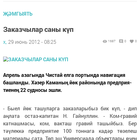
ҖӘМГЫЯТЬ
Заказчылар саны күп
х,
29 июнь 2012 - 08:25
1687
0
0
Апрель азагында Чистай елга портында навигация
башланды. Хәзер Каманың йөк районында предприя­
тиенең 22 судносы эшли.
- Быел йөк ташуларга заказларыбыз бик күп, - дип
аңлата остаз-капитан Н. Гайнуллин. - Ком-гравий
катнашмасы, ком, вакташ гравий ташыйбыз. Бер
тәүлеккә предприятие 100 тоннага кадәр төзелеш
материалы сата. Төп эш Универсиада объектлары өчен