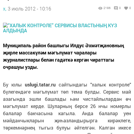
х,
3 июль 2012 - 10:16
2186
0
0
Муниципаль район башлыгы Илдус Әхмәтҗановның
җирле массакүләм мәгълүмат чаралары
журналистлары белән гадәткә кергән чираттагы
очрашуы узды.
Бу юлы
uslugi.tatar.ru
сайтындагы "халык контроле"
бүлегендәге мәгълүмат төп тема булды. Сервис май
азагында эшли башлады һәм чис­тайлылардан өч
мәгълүмат керде. Шуларның берсе 26 нчы номерлы
балалар бакчасына кагыла. Анда балалар уен
мәйданчыкларын җиһазландырырга кирәклеге,
төркемнәрнең тыгыз булуы әйтелгән. Калган икесе