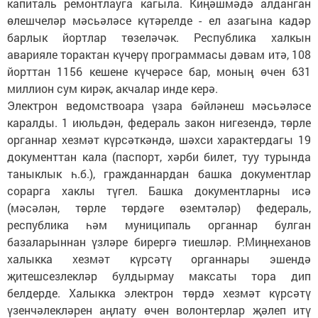
капиталь ремонтлауга кагыла. Киңәшмәдә алданган
өлешчеләр мәсьәләсе күтәрелде - ел азагына кадәр
барлык йортлар төзеләчәк. Республика халкын
аварияле торактан күчерү программасы дәвам итә, 108
йорттан 1156 кешене күчерәсе бар, моның өчен 631
миллион сум кирәк, акчалар инде керә.
Электрон ведомствоара үзара бәйләнеш мәсьәләсе
каралды. 1 июльдән, федераль закон нигезендә, төрле
органнар хезмәт күрсәткәндә, шәхси характердагы 19
документтан кала (паспорт, хәрби билет, туу турында
таныклык һ.б.), гражданнардан башка документлар
сорарга хаклы түгел. Башка документларны исә
(мәсәлән, төрле төрдәге өземтәләр) федераль,
республика һәм муниципаль органнар булган
базаларыннан үзләре бирергә тиешләр. Р.Миңнеханов
халыкка хезмәт күрсәтү органнары эшендә
җитешсезлекләр булдырмау максаты тора дип
белдерде. Халыкка электрон төрдә хезмәт күрсәтү
үзенчәлекләрен аңлату өчен волонтерлар җәлеп итү