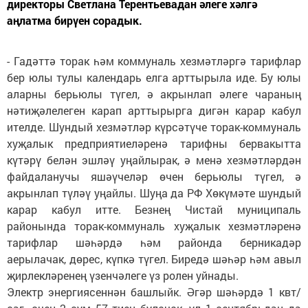
директоры Светлана Терентьевадан әлеге хәлгә
аңлатма бирүен сорадык.
- Гадәттә торак һәм коммуналь хезмәтләргә тарифлар
бер юлы тулы календарь елга арттырыла иде. Бу юлы
аларны берьюлы түгел, ә акрынлап әлеге чараның
нәтиҗәлелеген карап арттырырга дигән карар кабул
ителде. Шундый хезмәтләр күрсәтүче торак-коммуналь
хуҗалык предприятиеләренә тарифны бервакытта
күтәрү белән эшләү уңайлырак, ә менә хезмәтләрдән
файдаланучы яшәүчеләр өчен берьюлы түгел, ә
акрынлап түләү уңайлы. Шуңа да РФ Хөкүмәте шундый
карар кабул итте. Безнең Чистай муниципаль
районында торак-коммуналь хуҗалык хезмәтләренә
тарифлар шәһәрдә һәм районда берникадәр
аерылачак, дөрес, күпкә түгел. Биредә шәһәр һәм авыл
җирлекләренең үзенчәлеге үз ролен уйнады.
Электр энергиясеннән башлыйк. Әгәр шәһәрдә 1 квт/