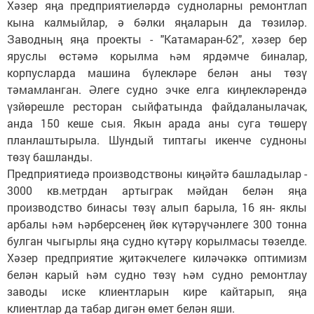
Хәзер яңа предприятиеләрдә судноларны ремонтлап
кына калмыйлар, ә бәлки яңаларын да төзиләр.
Заводның яңа проекты - "Катамаран-62", хәзер бер
яруслы өстәмә корылма һәм ярдәмче биналар,
корпусларда машина бүлекләре белән аны төзү
тәмамланган. Әлеге судно эчке елга киңлекләрендә
үзйөрешле рес­торан сыйфатында файдаланылачак,
анда 150 кеше сыя. Якын арада аны суга төшерү
планлаштырыла. Шундый типтагы икенче судноны
төзү башланды.
Предприятиедә производствоны киңәйтә башладылар -
3000 кв.метрдан артыграк мәйдан белән яңа
производство бинасы төзү алып барыла, 16 ян- яклы
арбалы һәм һәрберсенең йөк күтәрүчәнлеге 300 тонна
булган чыгырлы яңа судно күтәрү корылмасы төзелде.
Хәзер предприятие җитәкчелеге киләчәккә оптимизм
белән карый һәм судно төзү һәм судно ремонтлау
заводы иске клиентларын кире кайтарып, яңа
клиентлар да табар дигән өмет белән яши.