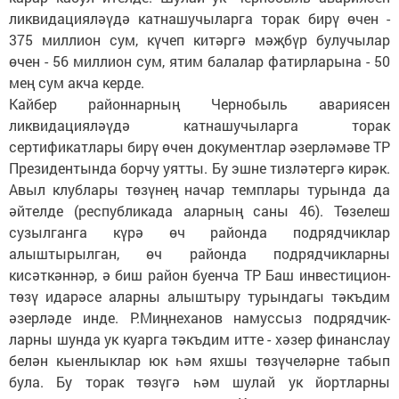
ликвидацияләүдә катнашучыларга торак бирү өчен -
375 миллион сум, күчеп китәргә мәҗбүр булучылар
өчен - 56 миллион сум, ятим балалар фатирларына - 50
мең сум акча керде.
Кайбер районнарның Чернобыль авариясен
ликвидацияләүдә катнашучыларга торак
сертификатлары бирү өчен документлар әзерләмәве ТР
Президентында борчу уятты. Бу эшне тизләтергә кирәк.
Авыл клублары төзүнең начар темплары турында да
әйтелде (республикада аларның саны 46). Төзелеш
сузылганга күрә өч районда подрядчиклар
алыштырылган, өч районда подрядчикларны
кисәткәннәр, ә биш район буенча ТР Баш инвестицион-
төзү идарәсе аларны алыштыру турындагы тәкъдим
әзерләде инде. Р.Миңнеханов намуссыз подрядчик­
ларны шунда ук куарга тәкъдим итте - хәзер финанслау
белән кыенлыклар юк һәм яхшы төзүчеләрне табып
була. Бу торак төзүгә һәм шулай ук йортларны