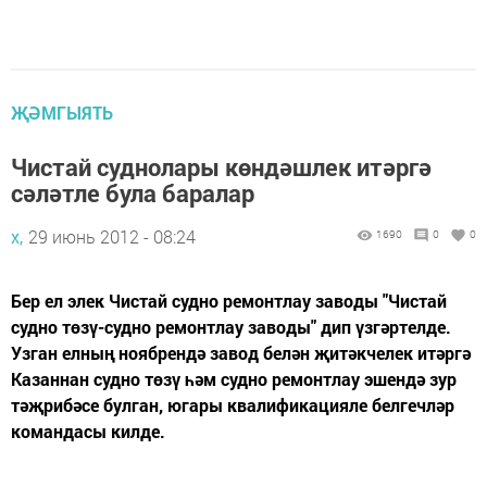
ҖӘМГЫЯТЬ
Чистай суднолары көндәшлек итәргә
сәләтле була баралар
х,
29 июнь 2012 - 08:24
1690
0
0
Бер ел элек Чистай судно ремонтлау заводы "Чистай
судно төзү-судно ремонтлау заводы" дип үзгәртелде.
Узган елның ноябрендә завод белән җитәкчелек итәргә
Казаннан судно төзү һәм судно ремонтлау эшендә зур
тәҗрибәсе булган, югары квалификацияле белгечләр
командасы килде.