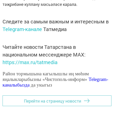
тәҗрибәне куллану мәсьәләсе карала.
Следите за самым важным и интересным в
Telegram-канале
Татмедиа
Читайте новости Татарстана в
национальном мессенджере MАХ:
https://max.ru/tatmedia
Район тормышына кагылышлы иң мөһим
яңалыкларыбызны «Чистополь-информ»
Telegram
-
каналыбызда
да укыгыз
Перейти на страницу новости