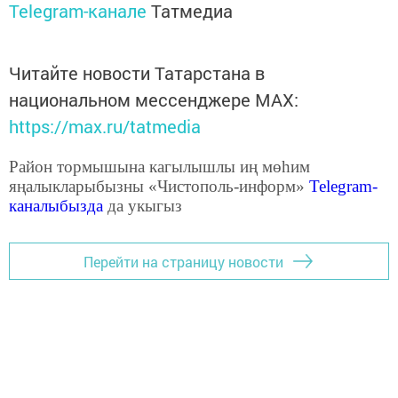
Telegram-канале
Татмедиа
Читайте новости Татарстана в
национальном мессенджере MАХ:
https://max.ru/tatmedia
Район тормышына кагылышлы иң мөһим
яңалыкларыбызны «Чистополь-информ»
Telegram
-
каналыбызда
да укыгыз
Перейти на страницу новости