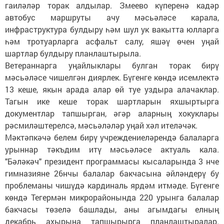
гаиләләр торак алдылар. Змеево күперенә кадәр
автобус маршруты ачу мәсьәләсе карала,
инфраструктура булдыру һәм шул ук вакытта юлларга
һәм тротуарларга асфальт салу, яшәү өчен уңай
шартлар булдыру планлаштырыла.
Ветераннарга уңайлыклары булган торак бирү
мәсьәләсе чишелгән диярлек. Бүгенге көндә исемлектә
13 кеше, якын арада алар өй туе уздыра алачаклар.
Тагын ике кеше торак шартларын яхшыртырга
документлар тапшырган, әгәр аларның хокуклары
рәсмиләштерелсә, мәсьәләләр уңай хәл ителәчәк.
Мәктәпкәчә белем бирү учреждениеләрендә балаларга
урыннар тәкъдим итү мәсьәләсе актуаль кала.
"Бәләкәч" президент программасы кысаларында 3 нче
гимназияне 26нчы балалар бакчасына әйләндерү бу
проб­леманы чишүдә кардиналь ярдәм итмәде. Бүгенге
көндә Тегермән микрорайонында 220 урынга балалар
бакчасы төзелә башлады, аны агымдагы елның
декабрь ахырына тапшырырга планлаштыралар.