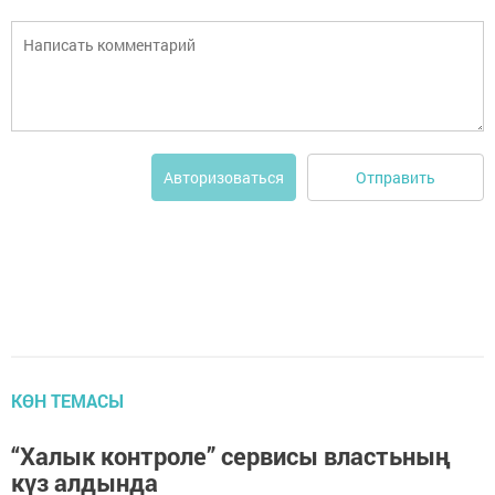
Отправить
Авторизоваться
КӨН ТЕМАСЫ
“Халык контроле” сервисы властьның
күз алдында