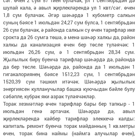
сәг. өчен 2 сум 57 тиен булачак, ул 1 сентябрьдән дә
шулай кала, ә авыл җирлекләрендә ул 1 квт/сәг. өчен
1,8 сум булачак. Әгәр шәһәрдә 1 кубометр салкын
суның бәясе 1 июльдән 24,27 сум булса, 1 сентябрьдән
26 сум булачак, ә районда салкын су өчен тарифлар ике
срокта да 26 сумга төшә, ә менә шәһәр халкы да, район
халкы да канализация өчен бер төсле түләячәк: 1
июльдән 26,26 сум, ә 1 сентябрьдән 28,34 сум.
Җылылык бирү буенча тарифлар шәһәрдә дә, районда
да бер төсле. Шәһәрдә дә, районда да 1 июльдән 1
гигакалориянең бәясе 1512,23 сум, 1 сентябрьдән
1520,39 сум тәшкил итәчәк. Шәһәрдә җылылык
энергиясен кулланучылар башка куючыдан бәйле булу
сәбәпле, күбрәк яки азрак түләячәкләр.
Торак хезмәтләр өчен тарифлар бары бер тапкыр - 1
июльдән генә артачак. Шәһәрдә дә, авыл
җирлекләрендә кайбер тарифлар элеккечә калды:
капиталь ремонт буенча торак мәйданның 1 кв.метры
өчен, торак бина наймы (наймга алучылар өчен),