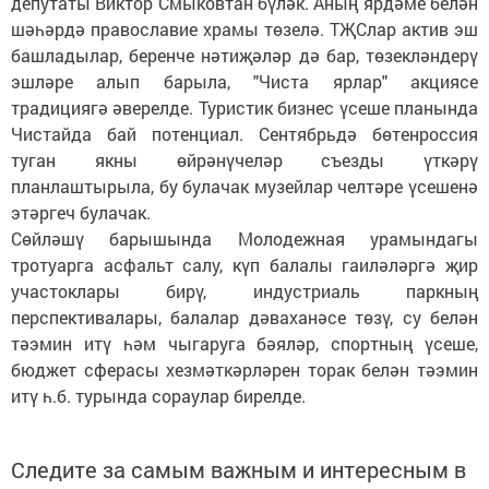
депутаты Виктор Смыковтан бүләк. Аның ярдәме белән
шәһәрдә православие храмы төзелә. ТҖСлар актив эш
башладылар, беренче нәтиҗәләр дә бар, төзекләндерү
эшләре алып барыла, "Чиста ярлар" акциясе
традициягә әверелде. Туристик бизнес үсеше планында
Чистайда бай потенциал. Сентябрьдә бөтенроссия
туган якны өйрәнүчеләр съезды үткәрү
планлаштырыла, бу булачак музейлар челтәре үсешенә
этәргеч булачак.
Сөйләшү барышында Молодежная урамындагы
тротуарга асфальт салу, күп балалы гаиләләргә җир
участоклары бирү, индустриаль паркның
перспективалары, балалар дәваханәсе төзү, су белән
тәэмин итү һәм чыгаруга бәяләр, спортның үсеше,
бюджет сферасы хезмәткәрләрен торак белән тәэмин
итү һ.б. турында сораулар бирелде.
Следите за самым важным и интересным в