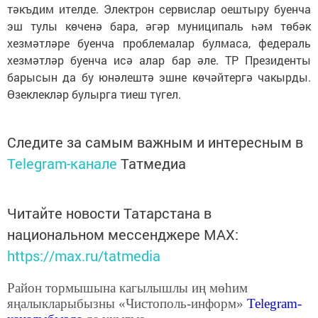
тәкъдим ителде. Электрон сервислар оештыру буенча
эш тулы көченә бара, әгәр муниципаль һәм төбәк
хезмәтләре буенча проб­лемалар булмаса, федераль
хезмәтләр буенча исә алар бар әле. ТР Президенты
барысын да бу юнәлештә эшне көчәйтергә чакырды.
Өзеклекләр булырга тиеш түгел.
Следите за самым важным и интересным в
Telegram-канале
Татмедиа
Читайте новости Татарстана в
национальном мессенджере MАХ:
https://max.ru/tatmedia
Район тормышына кагылышлы иң мөһим
яңалыкларыбызны «Чистополь-информ»
Telegram
-