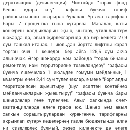
дератизация (дезинсекция). Чистайда "торак фонд
белән идарә итү" графасы буенча тариф
районныкыннан югарырак булачак. Уртача тарифлар
бары 7 процентка гына күтәрелә. Мәсәлән, каты
көнкүреш калдыкларын җыю, чыгару, утильләштерү
шәһәрдә дә, авыл җирлекләрендә дә бер кешегә 27,9
сум тәшкил итәчәк. 1 июльдән йортта лифтны карап
торган өчен 1 кешедән бер айга 128,5 сум акча
алыначак. Әгәр шәһәрдә һәм районда "торак бинаны
ремонтлау һәм территорияне төзекләндерү" графасы
буенча яшәүчеләр 1 июльдән гомуми мәйданның 1
кв.метры өчен 2,44 сум түләячәкләр, ә менә "йорт алды
территориясен җыештыру (шул исәптән контейнер
мәйданчыкларын җыештыру)" графасы буенча бары
шәһәрлеләр генә түләячәк. Авыл халкында счет-
квитанцияләрдә әлеге графа юк. Шәһәр һәм авыл
халкын сораштырулардан күренгәнчә, тарифларны
акрынлап күтәрү кешеләрнең гаилә бюджетында әллә
ни сизелерлек булмый, хәзер киләчәктә дә әлеге