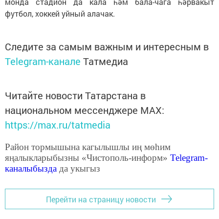
монда стадион да кала һәм бала-чага һәрвакыт
футбол, хоккей уйный алачак.
Следите за самым важным и интересным в
Telegram-канале
Татмедиа
Читайте новости Татарстана в
национальном мессенджере MАХ:
https://max.ru/tatmedia
Район тормышына кагылышлы иң мөһим
яңалыкларыбызны «Чистополь-информ»
Telegram
-
каналыбызда
да укыгыз
Перейти на страницу новости