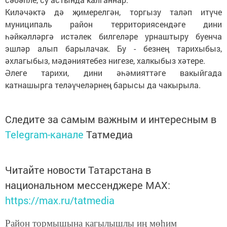
Киләчәктә дә җимерелгән, торгызу таләп итүче
муниципаль район территориясендәге дини
һәйкәлләргә истәлек билгеләре урнаштыру буенча
эшләр алып барылачак. Бу - безнең тарихыбыз,
әхлагыбыз, мәдәниятебез нигезе, халкыбыз хәтере.
Әлеге тарихи, дини әһәмияттәге вакыйгада
катнашырга теләүчеләрнең барысы да чакырыла.
Следите за самым важным и интересным в
Telegram-канале
Татмедиа
Читайте новости Татарстана в
национальном мессенджере MАХ:
https://max.ru/tatmedia
Район тормышына кагылышлы иң мөһим