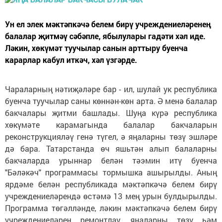
Ун ел элек мәктәпкәчә белем бирү учреждениеләренең
балалар җитмәү сәбәпле, ябылулары гадәти хәл иде.
Ләкин, хөкүмәт туучылар санын арттыру буенча
карарлар кабул иткәч, хәл үзгәрде.
Чараларның нәтиҗәләре бар - ил, шулай ук республика
буенча туучылар саны көннән-көн арта. Ә менә балалар
бакчалары җитми башлады. Шуңа күрә республика
хөкүмәте карамагында балалар бакчаларын
реконструкцияләү генә түгел, ә яңаларны төзү эшләре
дә бара. Татарстанда өч яшьтән алып балаларны
бакчаларда урыннар белән тәэмин итү буенча
"Бәләкәч" программасы тормышка ашырылды. Аның
ярдәме белән республикада мәктәпкәчә белем бирү
учреждениеләрендә өстәмә 13 мең урын булдырылды.
Программа төгәлләнде, ләкин мәктәпкәчә белем бирү
учреждениеләрен ремонтлау, яңаларны төзү һәм