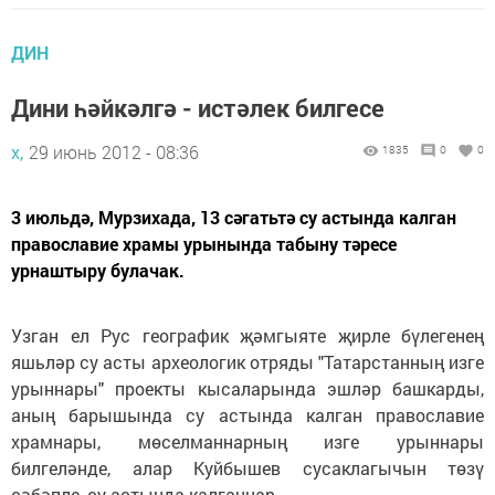
ДИН
Дини һәйкәлгә - истәлек билгесе
х,
29 июнь 2012 - 08:36
1835
0
0
3 июльдә, Мурзихада, 13 сәгатьтә су астында калган
православие храмы урынында табыну тәресе
урнаштыру булачак.
Узган ел Рус географик җәмгыяте җирле бүлегенең
яшьләр су асты археологик отряды "Татарстанның изге
урыннары" проекты кысаларында эшләр башкарды,
аның барышында су астында калган православие
храмнары, мөселманнарның изге урыннары
билгеләнде, алар Куйбышев сусаклагычын төзү
сәбәпле, су астында калганнар.