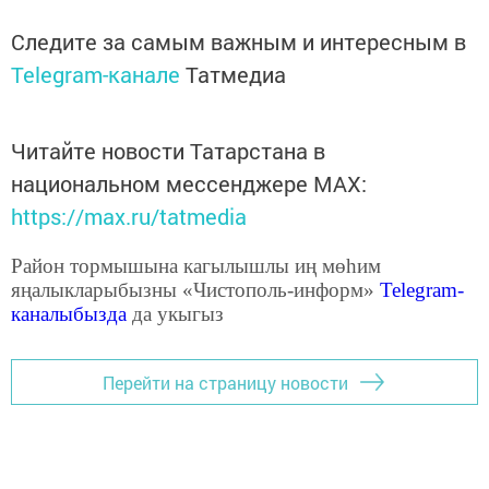
Следите за самым важным и интересным в
Telegram-канале
Татмедиа
Читайте новости Татарстана в
национальном мессенджере MАХ:
https://max.ru/tatmedia
Район тормышына кагылышлы иң мөһим
яңалыкларыбызны «Чистополь-информ»
Telegram
-
каналыбызда
да укыгыз
Перейти на страницу новости