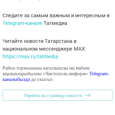
Следите за самым важным и интересным в
Telegram-канале
Татмедиа
Читайте новости Татарстана в
национальном мессенджере MАХ:
https://max.ru/tatmedia
Район тормышына кагылышлы иң мөһим
яңалыкларыбызны «Чистополь-информ»
Telegram
-
каналыбызда
да укыгыз
Перейти на страницу новости