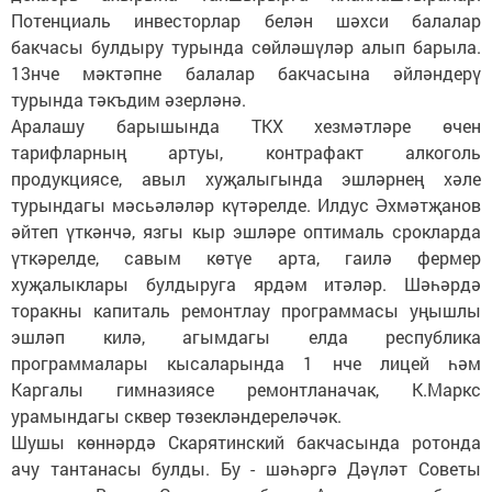
Потенциаль инвесторлар белән шәхси балалар
бакчасы булдыру турында сөйләшүләр алып барыла.
13нче мәктәпне балалар бакчасына әйләндерү
турында тәкъдим әзерләнә.
Аралашу барышында ТКХ хезмәтләре өчен
тарифларның артуы, контрафакт алкоголь
продукциясе, авыл хуҗалыгында эшләрнең хәле
турындагы мәсьәләләр күтәрелде. Илдус Әхмәтҗанов
әйтеп үткәнчә, язгы кыр эшләре оптималь срокларда
үткәрелде, савым көтүе арта, гаилә фермер
хуҗалыклары булдыруга ярдәм итәләр. Шәһәрдә
торакны капиталь ремонтлау программасы уңышлы
эшләп килә, агымдагы елда республика
программалары кысаларында 1 нче лицей һәм
Каргалы гимназиясе ремонтланачак, К.Маркс
урамындагы сквер төзекләндереләчәк.
Шушы көннәрдә Скарятинский бакчасында ротонда
ачу тантанасы булды. Бу - шәһәргә Дәүләт Советы