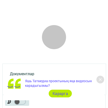
Документлар
Яшь Татмедиа проектының яңа видеосын
Төрле темалар
карадыгызмы?
Карарга