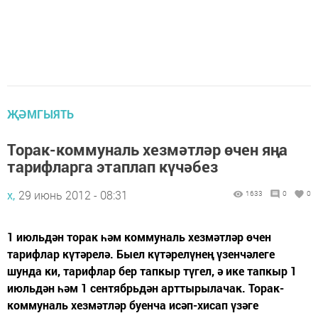
ҖӘМГЫЯТЬ
Торак-коммуналь хезмәтләр өчен яңа
тарифларга этаплап күчәбез
х,
29 июнь 2012 - 08:31
1633
0
0
1 июльдән торак һәм коммуналь хезмәтләр өчен
тарифлар күтәрелә. Быел күтәрелүнең үзенчәлеге
шунда ки, тарифлар бер тапкыр түгел, ә ике тапкыр 1
июльдән һәм 1 сентябрьдән арттырылачак. Торак-
коммуналь хезмәтләр буенча исәп-хисап үзәге