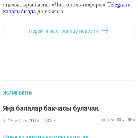
яңалыкларыбызны «Чистополь-информ»
Telegram
-
каналыбызда
да укыгыз
Перейти на страницу новости
ҖӘМГЫЯТЬ
Яңа балалар бакчасы булачак
х,
29 июнь 2012 - 08:33
1170
0
0