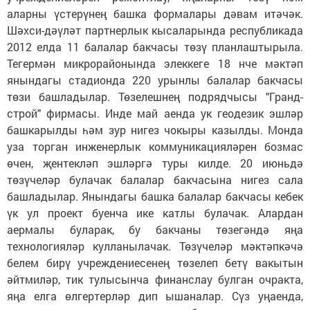
аларны үстерүнең башка формалары дәвам итәчәк.
Шәхси-дәүләт партнерлык кысаларында республикада
2012 елда 11 балалар бакчасы төзү планлаштырыла.
Тегермән микрорайонында элеккеге 18 нче мәктәп
янындагы стадионда 220 урынлы балалар бакчасы
төзи башладылар. Төзелешнең подрядчысы "Гранд-
строй" фирмасы. Инде май аенда ук геодезик эшләр
башкарылды һәм зур нигез чокыры казылды. Монда
уза торган инженерлык коммуникацияләрен бозмас
өчен, җентекләп эшләргә туры килде. 20 июньдә
төзүчеләр булачак балалар бакчасына нигез сала
башладылар. Янындагы башка балалар бакчасы кебек
үк ул проект буенча ике катлы булачак. Алардан
аермалы буларак, бу бакчаны төзегәндә яңа
технологияләр кулланылачак. Төзүчеләр мәктәпкәчә
белем бирү учреждениесенең төзелеп бетү вакытын
әйтмиләр, тик тулысынча финанслау булган очракта,
яңа елга өлгертерләр дип ышаналар. Сүз уңаенда,