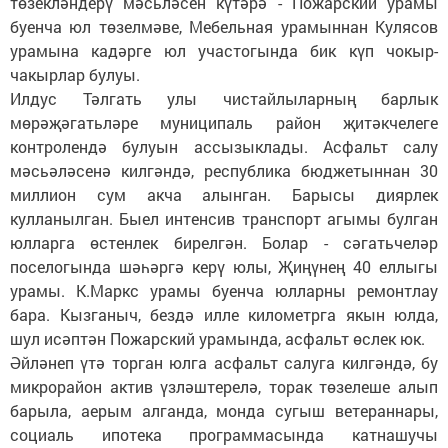
төзекләндерү мәсьләсен күтәрә - Пожарский урамы
буенча юл төзелмәве, Мебельная урамыннан Кулясов
урамына кадәрге юл участогында бик күп чокыр-
чакырлар булуы.
Илдус Тәлгать улы чистайлыларның барлык
мөрәҗәгатьләре муниципаль район җитәкчелеге
контролендә булуын ассызыклады. Асфальт салу
мәсьәләсенә килгәндә, рес­публика бюджетыннан 30
миллион сум акча алынган. Барысы диярлек
кулланылган. Быел интенсив транспорт агымы булган
юлларга өстенлек бирелгән. Болар - сәгатьчеләр
поселогында шәһәргә керү юлы, Җиңүнең 40 еллыгы
урамы. К.Маркс урамы буенча юлларны ремонтлау
бара. Кызганыч, бездә илле километрга якын юлда,
шул исәптән Пожарский урамында, асфальт өслек юк.
Әйләнеп үтә торган юлга асфальт салуга килгәндә, бу
мик­рорайон актив үзләштерелә, торак төзелеше алып
барыла, аерым алганда, монда сугыш ветераннары,
социаль ипотека программасында катнашучы