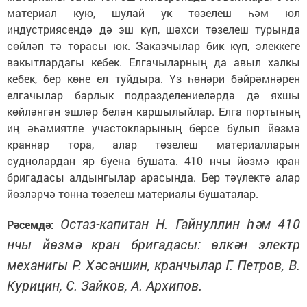
материал кую, шулай ук төзелеш һәм юл
индустриясендә дә эш күп, шәхси төзелеш турында
сөйләп тә торасы юк. Заказчылар бик күп, элеккеге
вакытлардагы кебек. Елгачыларның да авыл халкы
кебек, бер көне ел туйдыра. Үз һөнәри бәйрәмнәрен
елгачылар барлык подразделениеләрдә дә яхшы
көйләнгән эшләр белән каршылыйлар. Елга портының
иң әһәмиятле участокларының берсе булып йөзмә
краннар тора, алар төзелеш материалларын
суднолардан яр буена бушата. 410 нчы йөзмә кран
бригадасы алдынгылар арасында. Бер тәүлектә алар
йөзләрчә тонна төзелеш материалы бушаталар.
Остаз-капитан Н. Гайнуллин һәм 410
Рәсемдә:
нчы йөзмә кран бригадасы: өлкән электр
механигы Р. Хәсәншин, кранчылар Г. Петров, В.
Курицин, С. Зайков, А. Архипов.