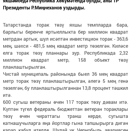
якшәмбедә Республика Хөкүмәтендә булды, аны ТР
Президенты Р.Миңнеханов уздырды.
Татарстанда торак төзү яхшы темпларда бара,
барлыгы беренче яртыеллыкта бер миллион квадрат
метрдан артык, шул исәптән инвестицион торак - 363,6
мең, шәхси - 481,5 мең квадрат метр төзелгән. Киләсе
елга торак төзү планнары зур. Республикада 2,32
миллион квадрат метр, 158 объект төзү
планлаштырылган.
Чистай муниципаль районында быел 36 мең квадрат
метр торак төзү планлаштырылган, әлегә 5 мең генә
төзелгән, бу планлаштырылганнан 13,8 процент тәшкил
итә.
600 сугыш ветераны өчен 117 торак төзү дәвам итә.
Күптән түгел федераль бюджеттан ветеран тораклары
төзү өчен чираттагы транш керде, сугышта
катнашучыларга яңа йортлар гына тапшырырга дигән
карар кабул ителде. Шулай ук Чернобыль авариясен