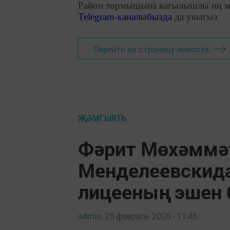
Район тормышына кагылышлы иң м
Telegram
-каналыбызда
да укыгыз
Перейти на страницу новости
ҖӘМГЫЯТЬ
Фәрит Мөхәммә
Менделеевскида
лицееның эшен 
admin,
25 февраль 2026 - 11:48