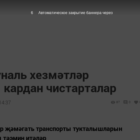
5
Автоматическое закрытие баннера через
наль хезмәтләр
кардан чистарталар
14:37
87
0
әр җәмәгать транспорты тукталышларын
 тәэмин итәләр