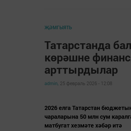
ҖӘМГЫЯТЬ
Татарстанда ба
көрәшне финанс
арттырдылар
admin,
25 февраль 2026 - 12:08
2026 елга Татарстан бюджеты
чараларына 50 млн сум каралг
матбугат хезмәте хәбәр итә