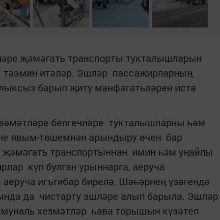
ләре җәмәгать транспорты тукталышларын
 тәэмин итәләр. Эшләр пассажирларның
лыксыз барып җитү мәнфәгатьләрен истә
 хеәмәтләре белгечләре тукталышларны һәм
не явым-төшемнән арындыру өчен бар
 җәмәгать транспортыннан имин һәм уңайлы
лар күп булган урыннарга, аеруча
аеруча игътибар бирелә. Шәһәрнең үзәгендә
нда да чистарту эшләре алып барыла. Эшләр
ммуналь хезмәтләр һава торышын күзәтеп