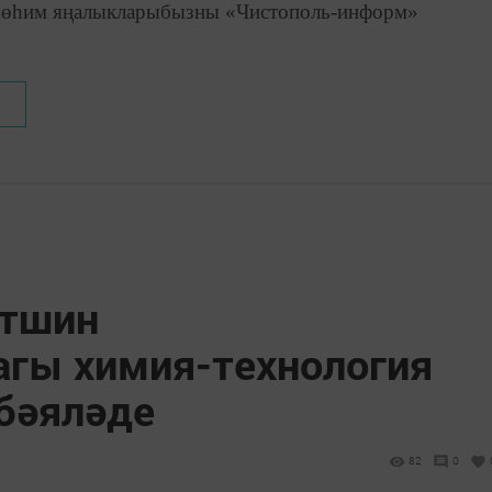
өһим яңалыкларыбызны «Чистополь-информ»
тшин
гы химия-технология
бәяләде
82
0