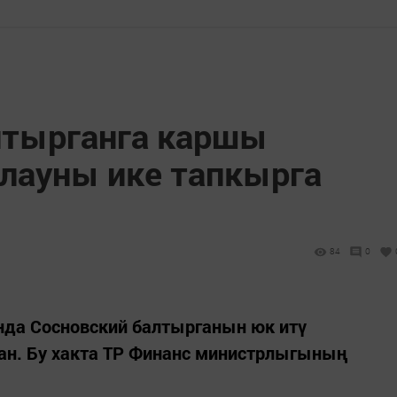
лтырганга каршы
лауны ике тапкырга
84
0
нда Сосновский балтырганын юк итү
ан. Бу хакта ТР Финанс министрлыгының