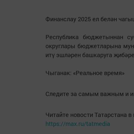
Финанслау 2025 ел белән чагы
Республика бюджетыннан су
округлары бюджетларына мун
итү эшләрен башкаруга җибәре
Чыганак: «Реальное время»
Следите за самым важным и 
Читайте новости Татарстана 
https://max.ru/tatmedia