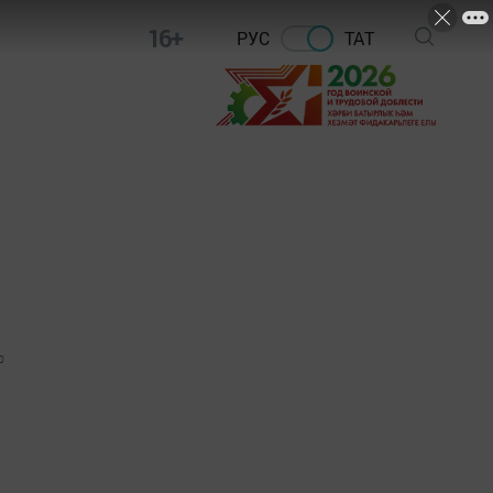
16+
РУС
ТАТ
0