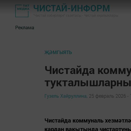
ЧИСТАЙ-ИНФОРМ
"Чистай хәбәрләре" газетасы - Чистай яңалыклары
Реклама
ҖӘМГЫЯТЬ
Чистайда комму
тукталышларны 
Гузель Хайруллина,
25 февраль 2026 - 
Чистайда коммуналь хезмәтл
кардан вакытында чистартуны