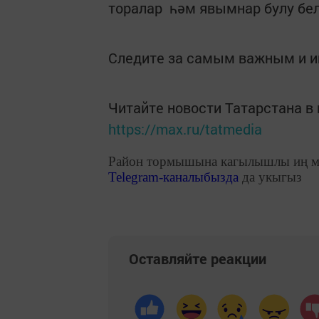
торалар һәм явымнар булу бе
Следите за самым важным и 
Читайте новости Татарстана 
https://max.ru/tatmedia
Район тормышына кагылышлы иң м
Telegram
-каналыбызда
да укыгыз
Оставляйте реакции