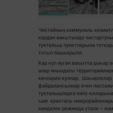
Чистайның коммуналь хезмәт
кардан вакытында чистартуны
тукталыш пунктларына тоткар
тотып башкарыла.
Кар күп яуган вакытта шәһәр
алар янындагы территорияләр
көчләрен куялар. Шәһәрлеләр
файдалансыннар өчен пассажир
тукталышларга килү юлларына 
һәм ерактагы микрорайоннары
көндәлек режимда үтәлә – ко