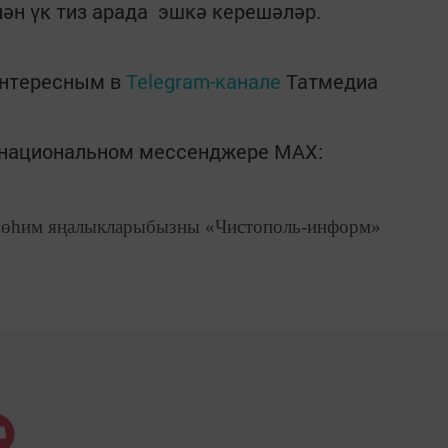
лән үк тиз арада эшкә керешәләр.
интересным в
Telegram-канале
Татмедиа
в национальном мессенджере MАХ:
өһим яңалыкларыбызны «Чистополь-информ»