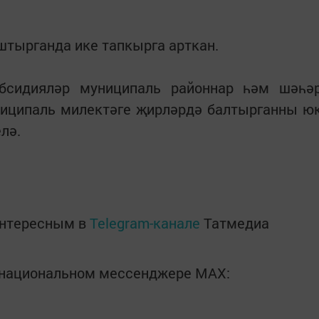
штырганда ике тапкырга арткан.
бсидияләр муниципаль районнар һәм шәһә
иципаль милектәге җирләрдә балтырганны ю
лә.
интересным в
Telegram-канале
Татмедиа
в национальном мессенджере MАХ: