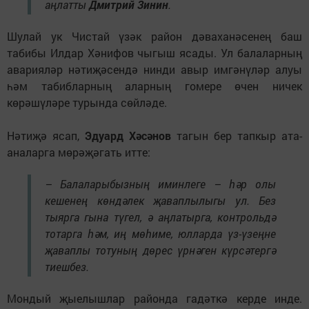
аңлатты
Дмитрий Зинин
.
Шулай ук Чистай үзәк район дәваханәсенең баш
табибы Илдар Хәнифов чыгыш ясады. Ул балаларның
аварияләр нәтиҗәсендә нинди авыр имгәнүләр алуы
һәм табибларның аларның гомере өчен ничек
көрәшүләре турында сөйләде.
Нәтиҗә ясап,
Эдуард Хәсәнов
тагын бер тапкыр ата-
аналарга мөрәҗәгать итте:
– Балаларыбызның иминлеге – һәр олы
кешенең көндәлек җаваплылыгы ул. Без
тыярга гына түгел, ә аңлатырга, контрольдә
тотарга һәм, иң мөһиме, юлларда үз-үзеңне
җаваплы тотуның дөрес үрнәген күрсәтергә
тиешбез.
Мондый җыелышлар районда гадәткә керде инде.