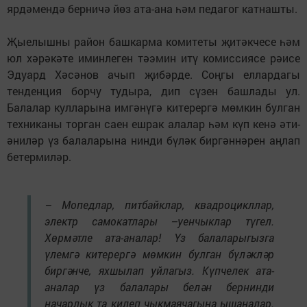
ярдәмендә берничә йөз ата-ана һәм педагог катнашты.
Җыелышны район башкарма комитеты җитәкчесе һәм
юл хәрәкәте иминлеген тәэмин итү комиссиясе рәисе
Эдуард Хәсәнов ачып җибәрде. Соңгы еллардагы
тенденция борчу тудыра, дип сүзен башлады ул.
Балалар кулларына имгәнүгә китерергә мөмкин булган
техниканы торган саен ешрак алалар һәм күп кенә әти-
әниләр үз балаларына нинди бүләк биргәннәрен аңлап
бетермиләр.
– Мопедлар, питбайклар, квадроцикллар,
электр самокатлары –уенчыклар түгел.
Хөрмәтле ата-аналар! Үз балаларыгызга
үлемгә китерергә мөмкин булган бүләкләр
биргәнче, яхшылап уйлагыз. Күпчелек ата-
аналар үз балалары белән бернинди
начарлык та килеп чыкмаячагына ышаналар.