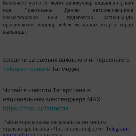
Беренчесе узган ел җәйге каникуллар алдыннан үткән
иде. Практиканы Дәүләт автоинспекциясе
хезмәткәрләре һәм педагоглар катнашында
профилактик рейдлар кебек үк дәвам итәргә карар
кылынды.
Следите за самым важным и интересным в
Telegram-канале
Татмедиа
Читайте новости Татарстана в
национальном мессенджере MАХ:
https://max.ru/tatmedia
Район тормышына кагылышлы иң мөһим
яңалыкларыбызны «Чистополь-информ»
Telegram
-
каналыбызда
да укыгыз