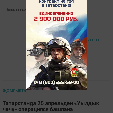
Отправить
Авторизоваться
ҖӘМГЫЯТЬ
Татарстанда 25 апрельдән «Уылдык
чәчү» операциясе башлана