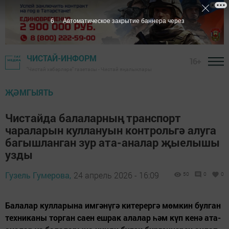
5
Автоматическое закрытие баннера через
ЧИСТАЙ-ИНФОРМ
16+
"Чистай хәбәрләре" газетасы - Чистай яңалыклары
ҖӘМГЫЯТЬ
Чистайда балаларның транспорт
чараларын куллануын контрольгә алуга
багышланган зур ата-аналар җыелышы
узды
Гузель Гумерова,
24 апрель 2026 - 16:09
50
0
0
Балалар кулларына имгәнүгә китерергә мөмкин булган
техниканы торган саен ешрак алалар һәм күп кенә ата-