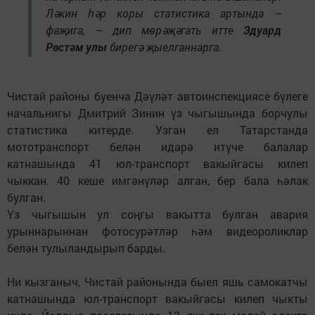
Ләкин һәр коры статистика артында –
фаҗига, – дип мөрәҗәгать итте
Эдуард
Рөстәм улы
бирегә җыелганнарга.
Чистай районы буенча Дәүләт автоинспекциясе бүлеге
начальнигы Дмитрий Зинин үз чыгышында борчулы
статистика китерде. Узган ел Татарстанда
мототранспорт белән идарә итүче балалар
катнашында 41 юл-транспорт вакыйгасы килеп
чыккан. 40 кеше имгәнүләр алган, бер бала һәлак
булган.
Үз чыгышын ул соңгы вакытта булган авария
урыннарыннан фотосурәтләр һәм видеороликлар
белән тулыландырып барды.
Ни кызганыч, Чистай районында быел яшь самокатчы
катнашында юл-транспорт вакыйгасы килеп чыкты