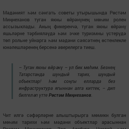
Мәдәният һәм сәнгать советы утырышында Рөстәм
Миңнеханов туган якны өйрәнүнең мөһим ролен
ассызыклады. Аның фикеренчә, туган якны өйрәнү
яшьләрне тәрбияләүдә һәм эчке туризмны үстерүдә
төп рольне уйнарга һәм мәдәни сәясәтнең өстенлекле
юнәлешләренең берсенә әверелергә тиеш.
– Туган якны өйрәнү – ул бик мөһим. Безнең
Татарстанда шундый тарих, шундый
объектлар! Һәм соңгы елларда без
инфраструктура ягыннан алга киттек, – дип
билгеләп үтте
Рөстәм Миңнеханов
.
Чит илгә сәфәрләрне алыштырырга мөмикн булган
мөһим тарихи һәм мәдәни объектлар арасыннан
Рөстәм Миңнеханов Зөя, Алабуга, Чистай һәм