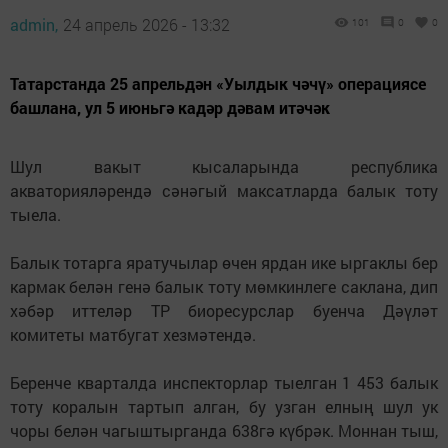
admin,
24 апрель 2026 - 13:32
101
0
0
Татарстанда 25 апрельдән «Уылдык чәчү» операциясе
башлана, ул 5 июньгә кадәр дәвам итәчәк
Шул вакыт кысаларында республика
акваторияләрендә
сәнәгый максатларда балык тоту
тыела
.
Балык тотарга яратучылар өчен ярдан ике ыргаклы бер
кармак белән генә балык тоту мөмкинлеге саклана, дип
хәбәр иттеләр ТР биоресурслар буенча Дәүләт
комитеты матбугат хезмәтендә.
Беренче кварталда инспекторлар тыелган 1 453 балык
тоту коралын тартып алган, бу узган елның шул ук
чоры белән чагыштырганда 638гә күбрәк. Моннан тыш,