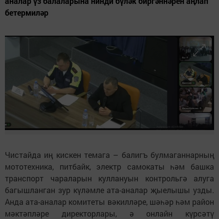
аналар үз балаларына нинди бүләк биргәннәрен аңлап
бетермиләр
Чистайда иң кискен темага – балигъ булмаганнарның
мототехника, питбайк, электр самокаты һәм башка
транспорт чараларын куллануын контрольгә алуга
багышланган зур күләмле ата-аналар җыелышы узды.
Анда ата-аналар комитеты вәкилләре, шәһәр һәм район
мәктәпләре директорлары, ә онлайн күрсәтү