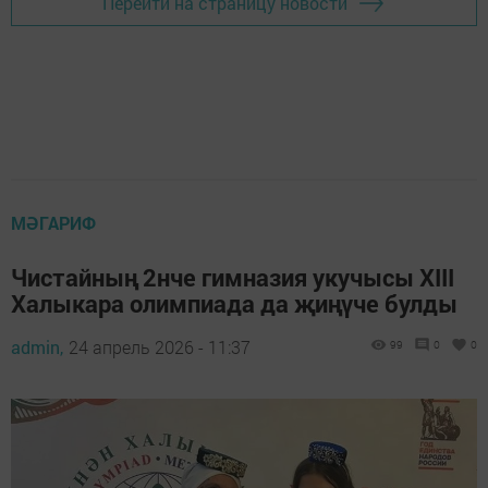
Перейти на страницу новости
МӘГАРИФ
Чистайның 2нче гимназия укучысы XIII
Халыкара олимпиада да җиңүче булды
admin,
24 апрель 2026 - 11:37
99
0
0