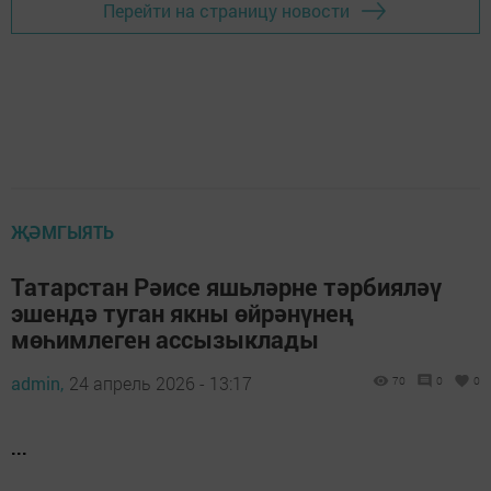
Перейти на страницу новости
ҖӘМГЫЯТЬ
Татарстан Рәисе яшьләрне тәрбияләү
эшендә туган якны өйрәнүнең
мөһимлеген ассызыклады
admin,
24 апрель 2026 - 13:17
70
0
0
...