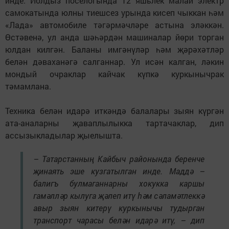
инде. Йолдыз поселогында 12 яшьлек малай электр
самокатында юлны тиешсез урында кисеп чыккан һәм
«Лада» автомобиле тәгәрмәчләре астына эләккән.
Өстәвенә, ул анда шәһәрдән машиналар йөри торган
юлдан килгән. Баланы имгәнүләр һәм җәрәхәтләр
белән дәваханәгә салганнар. Ул исән калган, ләкин
мондый очраклар кайчак күпкә куркынычрак
тәмамлана.
Техника белән идарә иткәндә балалары зыян күргән
ата-аналарны җаваплылыкка тартачаклар, дип
ассызыкладылар җыелышта.
– Татарстанның Кайбыч районында беренче
җинаять эше кузгатылган инде. Маддә –
балигъ булмаганнарны хокукка каршы
гамәлләр кылуга җәлеп итү һәм сәламәтлеккә
авыр зыян китерү куркынычы тудырган
транспорт чарасы белән идарә итү, – дип