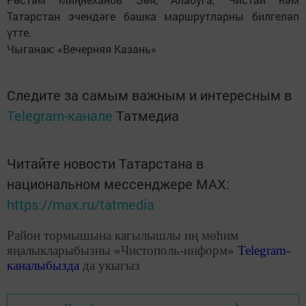
Татарстан эчендәге башка маршрутларны билгеләп
үтте.
Чыганак: «Вечерняя Казань»
Следите за самым важным и интересным в
Telegram-канале
Татмедиа
Читайте новости Татарстана в
национальном мессенджере MАХ:
https://max.ru/tatmedia
Район тормышына кагылышлы иң мөһим
яңалыкларыбызны «Чистополь-информ»
Telegram
-
каналыбызда
да укыгыз