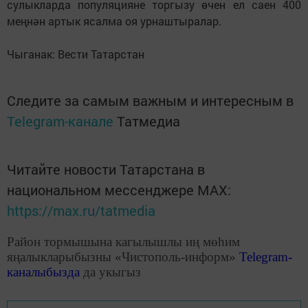
сулыкларда популяцияне торгызу өчен ел саен 400
меңнән артык ясалма оя урнаштыралар.
Чыганак: Вести Татарстан
Следите за самым важным и интересным в
Telegram-канале
Татмедиа
Читайте новости Татарстана в
национальном мессенджере MАХ:
https://max.ru/tatmedia
Район тормышына кагылышлы иң мөһим
яңалыкларыбызны «Чистополь-информ»
Telegram
-
каналыбызда
да укыгыз