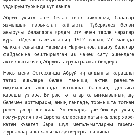
уздыруы турында күп языла.
Абруй укыту эше белән генә чикләнми, балалар
язмышын һәрьяклап кайгырта. Туберкулез белән
авыручы балаларга ярдәм итү өчен төрле чаралар
күрә. «Идел» газетасының 1912 елның 27 маенда
чыккан санында Нариман Нариманов, авыру балалар
файдасына оештырылган ак чәчәк сату эшендә­ге
активлыгы өчен, Абруйга аеруча рәхмәт белдерә.
Нәкъ менә Әстерханда Абруй иң алдынгы карашлы
татар яшьләре белән таныша, актив рәвештә
иҗтимагый эшләрдә катнаша башлый, дөньяга
карашы үзгәрә. Бигрәк тә татар хатын-кызының аң-
белемен арттырасы, аның гаиләдә, тор­мышта тоткан
ролен үзгәртәсе килә. Ул елларда үзе бик күп укып,
гомумрусия һәм Европа илләрендә хатын-кызлар хәрә­
кәтен күзәтеп бара, шул мәгълүматларны газета-
журналлар аша халыкка җиткерергә тырыша.