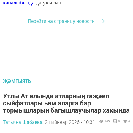
каналыбызда
да укыгыз
Перейти на страницу новости
ҖӘМГЫЯТЬ
Утлы Ат елында атларның гаҗәеп
сыйфатлары һәм аларга бар
тормышларын багышлаучылар хакында
Татьяна Шабаева,
2 гыйнвар 2026 - 10:31
103
0
0