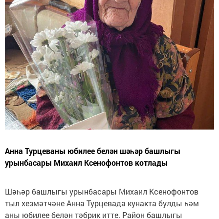
Анна Турцеваны юбилее белән шәһәр башлыгы
урынбасары Михаил Ксенофонтов котлады
Шәһәр башлыгы урынбасары Михаил Ксенофонтов
тыл хезмәтчәне Анна Турцевада кунакта булды һәм
аны юбилее белән тәбрик итте. Район башлыгы