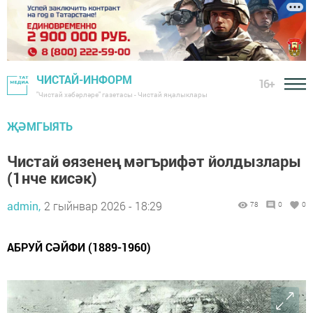
ЧИСТАЙ-ИНФОРМ
16+
"Чистай хәбәрләре" газетасы - Чистай яңалыклары
ҖӘМГЫЯТЬ
Чистай өязенең мәгърифәт йолдызлары
(1нче кисәк)
admin,
2 гыйнвар 2026 - 18:29
78
0
0
АБРУЙ СӘЙФИ (1889-1960)