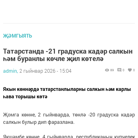
ҖӘМГЫЯТЬ
Татарстанда -21 градуска кадәр салкын
һәм буранлы көчле җил көтелә
admin,
2 гыйнвар 2026 - 15:04
89
0
0
Якын көннәрдә татарстанлыларны салкын һәм карлы
һава торышы көтә
Җомга көнне, 2 гыйнварда, төнлә -20 градуска кадәр
салкын булыр дип фаразлана.
Якшәмбе көнне, 4 гыйнварда, республиканың күпчелек