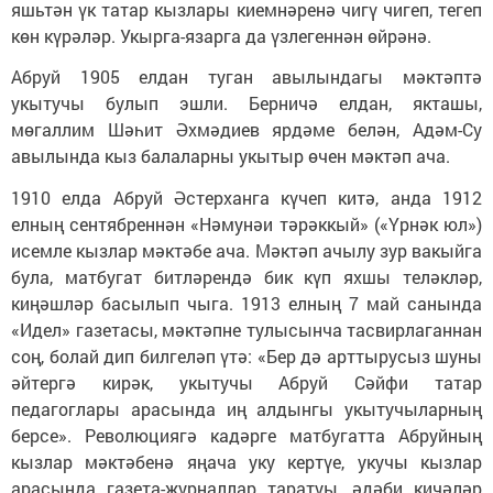
яшьтән үк татар кызлары киемнәренә чигү чигеп, тегеп
көн күрәләр. Укырга-язарга да үзлегеннән өйрәнә.
Абруй 1905 елдан туган авылындагы мәктәптә
укытучы булып эшли. Берничә елдан, якташы,
мөгаллим Шәһит Әхмәдиев ярдәме белән, Адәм-Су
авылында кыз балаларны укытыр өчен мәктәп ача.
1910 елда Абруй Әстерханга күчеп китә, анда 1912
елның сентябреннән «Нәмунәи тәрәккый» («Үрнәк юл»)
исемле кыз­лар мәктәбе ача. Мәктәп ачылу зур вакыйга
була, матбугат битләрендә бик күп яхшы теләкләр,
киңәшләр басылып чыга. 1913 елның 7 май санында
«Идел» газетасы, мәктәпне тулысынча тасвирлаганнан
соң, болай дип билгеләп үтә: «Бер дә арттырусыз шуны
әйтергә кирәк, укытучы Абруй Сәйфи татар
педагоглары арасында иң алдынгы укытучыларның
берсе». Революциягә кадәрге матбугатта Абруйның
кызлар мәктәбенә яңача уку кертүе, укучы кызлар
арасында газета-журналлар таратуы, әдәби кичәләр