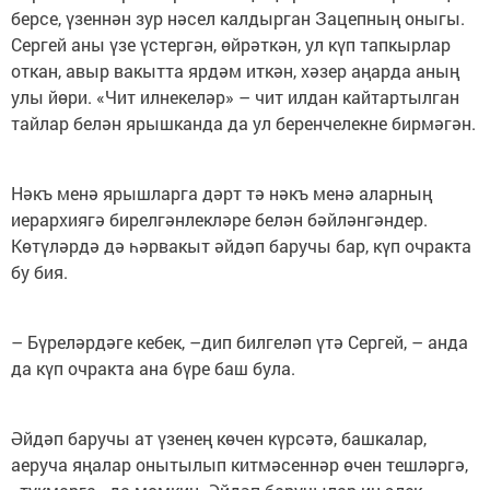
берсе, үзеннән зур нәсел калдырган Зацепның оныгы.
Сергей аны үзе үстергән, өйрәткән, ул күп тапкырлар
откан, авыр вакытта ярдәм иткән, хәзер аңарда аның
улы йөри. «Чит илнекеләр» – чит илдан кайтартылган
тайлар белән ярышканда да ул беренчелекне бирмәгән.
Нәкъ менә ярышларга дәрт тә нәкъ менә аларның
иерар­хиягә бирелгәнлекләре белән бәйләнгәндер.
Көтүләрдә дә һәрвакыт әйдәп баручы бар, күп очракта
бу бия.
– Бүреләрдәге кебек, –дип билгеләп үтә Сергей, – анда
да күп очракта ана бүре баш була.
Әйдәп баручы ат үзенең көчен күрсәтә, башкалар,
аеруча яңалар онытылып китмәсеннәр өчен тешләргә,