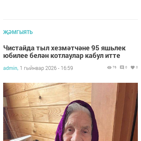
ҖӘМГЫЯТЬ
Чистайда тыл хезмәтчәне 95 яшьлек
юбилее белән котлаулар кабул итте
admin,
1 гыйнвар 2026 - 16:59
76
0
0