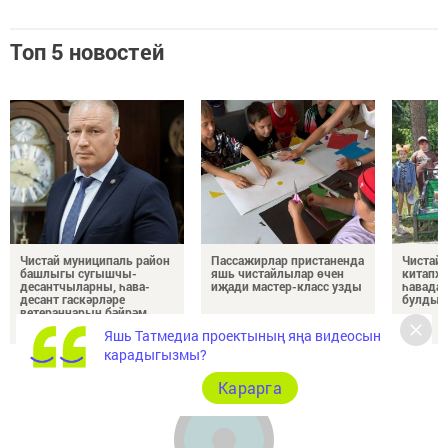
Топ 5 новостей
Чистай муниципаль район
Пассажирлар пристаненда
Чистайд
башлыгы сугышчы-
яшь чистайлылар өчен
китапха
десантчыларны, һава-
иҗади мастер-класс узды
һавада 
десант гаскәрләре
булды
ветераннарын бәйрәм
белән котлый
Яшь Татмедиа проектының яңа видеосын
карадыгызмы?
Карарга