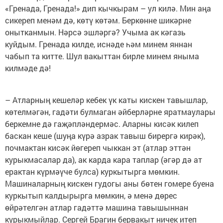
«Гренада, Гренада!» дип кычкырам – ул килә. Мин аңа
сикереп менәм дә, көтү көтәм. Беркөнне шикәрне
онытканмын. Нәрсә эшләргә? Учыма ак кәгазь
куйдым. Гренада килде, иснәде һәм минем яннан
чабып та китте. Шул вакыттан бирле минем яныма
килмәде дә!
– Атларның кешеләр кебек үк каты кискен тавышлар,
көтелмәгән, гадәти булмаган әйберләрне яратмаулары
беркемне дә гаҗәпләндермәс. Аларны кисәк килеп
баскан кеше (шуңа күрә азрак тавыш бирергә кирәк),
почмактан кисәк йөгереп чыккан эт (атлар эттән
курыкмасалар да), ак карда кара таплар (әгәр дә ат
ерактан күрмәүче булса) куркытырга мөмкин.
Машиналарның кискен гудогы аны бөтен гомере буена
куркытып калдырырга мөмкин, ә менә дөрес
өйрәтелгән атлар гадәттә машина тавышыннан
курыкмыйлар. Сергей Брагин бервакыт ничек итеп