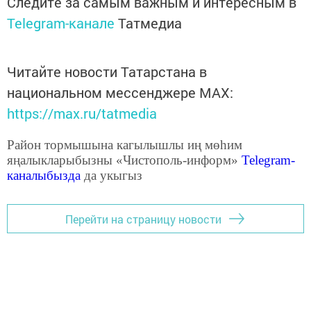
Следите за самым важным и интересным в
Telegram-канале
Татмедиа
Читайте новости Татарстана в
национальном мессенджере MАХ:
https://max.ru/tatmedia
Район тормышына кагылышлы иң мөһим
яңалыкларыбызны «Чистополь-информ»
Telegram
-
каналыбызда
да укыгыз
Перейти на страницу новости