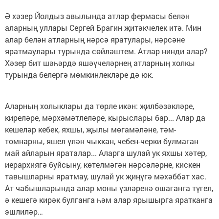
Ә хәзер Йолдыз авылында атлар фермасы белән
аларның уллары Сергей Брагин җитәкчелек итә. Мин
алар белән атларның нәрсә яратулары, нәрсәне
яратмаулары турында сөйләштем. Атлар нинди алар?
Хәзер бит шәһәрдә яшәүчеләрнең атларның холкы
турында белергә мөмкинлекләре дә юк.
Аларның холыклары да төрле икән: җилбәзәкләре,
киреләре, мәрхәмәтлеләре, кырыслары бар... Алар да
кешеләр кебек, яхшы, җылы мөгамәләне, тәм-
томнарны, яшел үлән чыккан, чебен-черки булмаган
май айларын яраталар... Аларга шулай ук яхшы хәтер,
иерархиягә буйсыну, көтелмәгән нәрсәләрне, кискен
тавышларны яратмау, шулай ук җиңүгә мәхәббәт хас.
Ат чабышларында алар моны үзләренә ошаганга түгел,
ә кешегә кирәк булганга һәм алар ярышырга яратканга
эшлиләр…