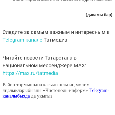
(дәвамы бар)
Следите за самым важным и интересным в
Telegram-канале
Татмедиа
Читайте новости Татарстана в
национальном мессенджере MАХ:
https://max.ru/tatmedia
Район тормышына кагылышлы иң мөһим
яңалыкларыбызны «Чистополь-информ»
Telegram
-
каналыбызда
да укыгыз