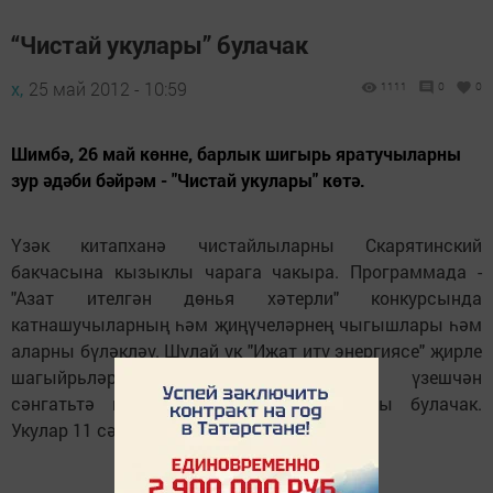
“Чистай укулары” булачак
х,
25 май 2012 - 10:59
1111
0
0
Шимбә, 26 май көнне, барлык шигырь яратучыларны
зур әдәби бәйрәм - "Чистай укулары" көтә.
Үзәк китапханә чистайлыларны Скарятинский
бакчасына кызыклы чарага чакыра. Программада -
"Азат ителгән дөнья хәтерли" конкурсында
катнашучыларның һәм җиңүчеләрнең чыгышлары һәм
аларны бүләкләү. Шулай ук "Иҗат итү энергиясе" җирле
шагыйрьләрнең әсәрләр күргәзмәсе, үзешчән
сәнгатьтә катнашучыларның чыгышлары булачак.
Укулар 11 сәгатьтә башлана.