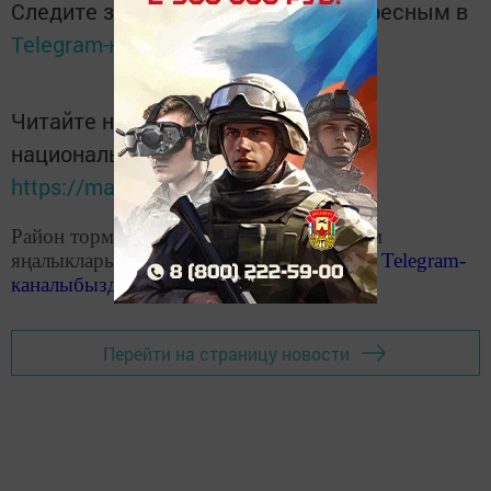
Следите за самым важным и интересным в
Telegram-канале
Татмедиа
Читайте новости Татарстана в
национальном мессенджере MАХ:
https://max.ru/tatmedia
Район тормышына кагылышлы иң мөһим
яңалыкларыбызны «Чистополь-информ»
Telegram
-
каналыбызда
да укыгыз
Перейти на страницу новости