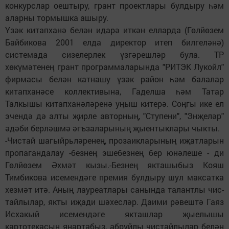
конкурслар оештыру, грант проектлары булдыру һәм
аларны тормышка ашыру.
Үзәк китапханә белән идарә иткән елларда (Гөлйөзем
Байбикова 2001 елда директор итеп билгеләнә)
системада сизелерлек үзгәрешләр була. ТР
хөкүмәтенең грант программаларында "РИТЭК Лукойл"
фирмасы белән катнашу үзәк район һәм балалар
китапханәсе коллективына, Гаделша һәм Татар
Талкышы китапханәләренә уңыш китерә. Соңгы ике ел
эчендә дә алты җирле авторның, "Ступени", "Энҗеләр"
әдәби берләшмә әгъзаларының җыентыклары чыкты.
-Чистай шагыйрьләренең, прозаикларының иҗатларын
пропагандалау -безнең эшебезнең бер юнәлеше - ди
Гөлйөзем Әхмәт кызы.-Безнең якташыбыз Кояш
Тимбикова исемендәге премия булдыру шул максатка
хезмәт итә. Аның лауреатлары санында талантлы чис­
тайлылар, якты иҗади шәхесләр. Даими рәвештә Гаяз
Исхакый исемендәге якташлар җыелышы
картотекасын яңартабыз, абруйлы чистайлылар белән