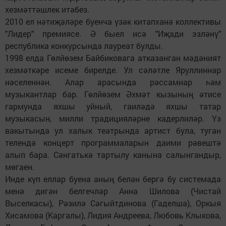
хезмәттәшлек итәбез.
2010 ел нәтиҗәләре буенча үзәк китапханә коллективы
"Лидер" премиясе. Ә быел исә "Иҗади эзләнү"
республика конкурсында лауреат булды.
1998 елда Гөлйөзем Байбиковага атказанган мәдәният
хезмәткәре исеме бирелде. Ул сәләтле Яруллиннар
нәселеннән. Алар арасында рәссамнар һәм
музыкантлар бар. Гөлйөзем Әхмәт кызының әтисе
гармунда яхшы уйный, гаиләдә яхшы татар
музыкасын, милли традицияләрне кадерлиләр. Үз
вакытында ул халык театрында артист була, туган
телендә концерт программаларын даими рәвештә
алып бара. Сәнгатькә тартылу канына салынгандыр,
мөгаен.
Инде күп еллар буена аның белән бергә бу системада
менә дигән белгечләр Анна Шилова (Чистай
Выселкасы), Рәзилә Сәгыйтдинова (Гаделша), Оркыя
Хисамова (Каргалы), Лидия Андреева, Любовь Клыкова,