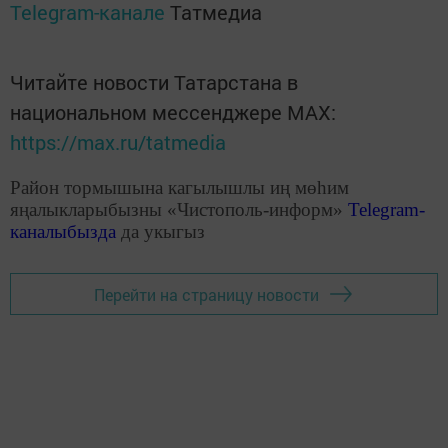
Telegram-канале
Татмедиа
Читайте новости Татарстана в
национальном мессенджере MАХ:
https://max.ru/tatmedia
Район тормышына кагылышлы иң мөһим
яңалыкларыбызны «Чистополь-информ»
Telegram
-
каналыбызда
да укыгыз
Перейти на страницу новости