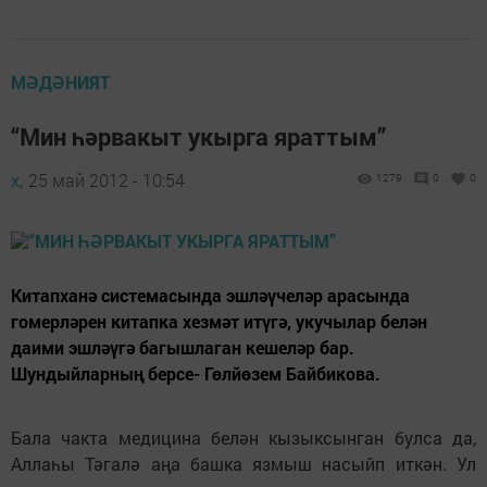
МӘДӘНИЯТ
“Мин һәрвакыт укырга яраттым”
х,
25 май 2012 - 10:54
1279
0
0
Китапханә системасында эшләүчеләр арасында
гомерләрен китапка хезмәт итүгә, укучылар белән
даими эшләүгә багышлаган кешеләр бар.
Шундыйларның берсе- Гөлйөзем Байбикова.
Бала чакта медицина белән кызыксынган булса да,
Аллаһы Тәгалә аңа башка язмыш насыйп иткән. Ул