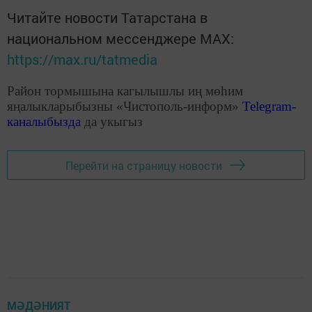
Читайте новости Татарстана в
национальном мессенджере MАХ:
https://max.ru/tatmedia
Район тормышына кагылышлы иң мөһим
яңалыкларыбызны «Чистополь-информ»
Telegram
-
каналыбызда
да укыгыз
Перейти на страницу новости
МӘДӘНИЯТ