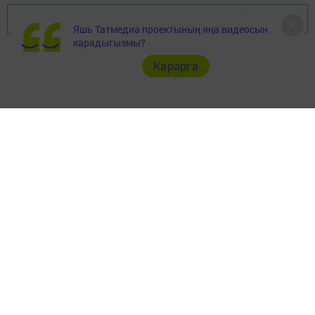
Перейти на страницу новости
Яшь Татмедиа проектының яңа видеосын
карадыгызмы?
Карарга
Документлар