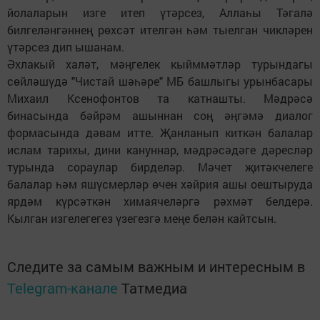
йолаларын изге итеп үтәрсез, Аллаһы Тәгалә
билгеләнгәннең рөхсәт ителгән һәм тыелган чикләрен
үтәрсез дип ышанам.
Әхлакый халәт, мәңгелек кыйммәтләр турындагы
сөйләшүдә "Чистай шәһәре" МБ башлыгы урынбасары
Михаил Ксенофонтов та катнашты. Мәдрәсә
бинасында бәйрәм ашыннан соң әңгәмә диалог
формасында дәвам итте. Җанланып киткән балалар
ислам тарихы, дини кануннар, мәдрәсәдәге дәресләр
турында сораулар бирделәр. Мәчет җитәкчелеге
балалар һәм яшүсмерләр өчен хәйрия ашы оештыруда
ярдәм күрсәткән химаячеләргә рәхмәт белдерә.
Кылган изгелегегез үзегезгә меңе белән кайтсын.
Следите за самым важным и интересным в
Telegram-канале
Татмедиа