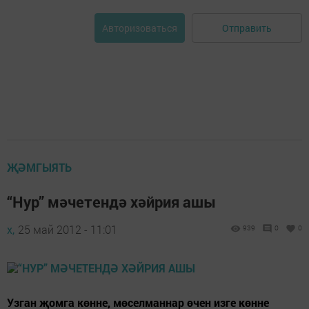
Отправить
Авторизоваться
ҖӘМГЫЯТЬ
“Нур” мәчетендә хәйрия ашы
х,
25 май 2012 - 11:01
939
0
0
Узган җомга көнне, мөселманнар өчен изге көнне