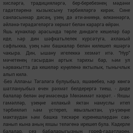
хисләргә, традицияләргә, бер-беребезнең мәдәни
гадәтләренә кызыксыну тәрбияләргә кирәк. Сине
санласыннар дисәң, үзең дә әти-әниеңә, өлкәннәргә,
әйләнә-тирәдәгеләргә хөрмәт белән карарга өйрән.
Яшь кунаклар арасында төрле диндәге кешеләр бар
иде, һәр дин шәфкатьлелек күрсәтүгә, әхлакый
сафлыкка, үзең һәм башкалар белән килешеп яшәргә
чакыра. Дин, ышану игелеккә хезмәт итә. "Нур"
мәчетенең гасырдан артык тарихы бар, һәм ул
һәрвакытта да кешеләр күңеленә яктылык, тынычлык
алып килә.
-Без Аллаһы Тәгаләгә булуыбыз, яшәвебез, һәр көнгә
шатлануыбыз өчен рәхмәт белдерергә тиеш, - диде
балалар белән әңгәмәсендә Мөхәммәт хәзрәт. - Яхшы
гамәлләр, үзеңне әхлакый яктан намуслы итеп
тәрбияләп һәм үстереп, явызлыктан, үз-үзеңне
мактаудан һәм башка тискәре күренешләрдән сак­
ланып кына аның яхшы теләгенә ирешеп була. Кадерле
балалар, сез бабаларыгызның гореф-гадәтләрен,