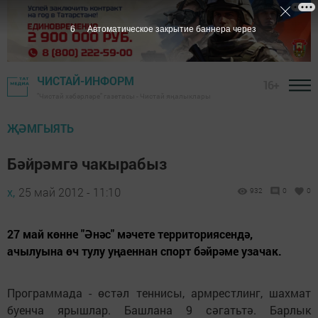
5
Автоматическое закрытие баннера через
ЧИСТАЙ-ИНФОРМ
16+
"Чистай хәбәрләре" газетасы - Чистай яңалыклары
ҖӘМГЫЯТЬ
Бәйрәмгә чакырабыз
х,
25 май 2012 - 11:10
932
0
0
27 май көнне "Әнәс" мәчете территориясендә,
ачылуына өч тулу уңаеннан спорт бәйрәме узачак.
Программада - өстәл теннисы, армрестлинг, шахмат
буенча ярышлар. Башлана 9 сәгатьтә. Барлык