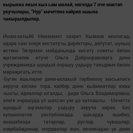
кырыкка якын кыз һәм малай, нигездә 7 нче мәктәп
укучылары, "Нур" мәчетенә хәйрия ашына
чакырылдылар.
Имам-хатыйб Мөхәммәт хәзрәт Кыямов икътисад,
идарә һәм хокук институты директоры, депутат, шуның
өстенә Тегермән мәйданында кисәтү советы белән
җитәкчелек итүче Ольга Добронравовага дини
учреждениедә шундый очрашу уздыру тәкъдиме белән
мөрәҗәгать итте.
-Бүген яшьләрне дини-әхлакый тәрбияләү мәсьәләсе
аеруча кискен тора, кайбер дини кыйммәтләр юкка
чыкты, идеаллар югалды, - диде Ольга Владимировна,
әлеге очрашуда ул шәхсән үзе дә катнашты. - Мәчеттә
шундый әңгәмәләр уздыру аеруча кирәк. Без
күпмилләтле республикада, шәһәрдә яшибез,
янәшәбездә татарлар, руслар, чувашлар,
әзербайҗаннар, мордвалар яши, кечкенәдән үк дини