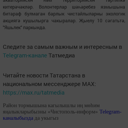
китерәчәкләр. Волонтерлар шәһәребез язмышына
битараф булмаган барлык чистайлыларны экологик
акциягә кушылырга чакыралар. Җыелу 10 сәгатьтә,
"Яшьлек" паркында.
Следите за самым важным и интересным в
Telegram-канале
Татмедиа
Читайте новости Татарстана в
национальном мессенджере MАХ:
https://max.ru/tatmedia
Район тормышына кагылышлы иң мөһим
яңалыкларыбызны «Чистополь-информ»
Telegram
-
каналыбызда
да укыгыз