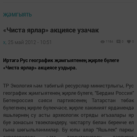
ҖӘМГЫЯТЬ
«Чиста ярлар» акциясе узачак
х,
25 май 2012 - 10:51
1184
0
0
Иртәгә Рус географик җәмгыятенең җирле бүлеге
«Чиста ярлар» акциясе уздыра.
ТР Экология һәм табигый ресурслар министрлыгы, Рус
географик җәмгыятенең җирле бүлеге, "Бердәм Россия"
Бөтенроссия сәяси партиясенең Татарстан төбәк
бүлегенең җирле бүлекчәсе, җирле хакимият ярдәмендә
яшьләрнең су асты археологик отряды әгъзалары яр
буе зонасын төзекләндерү, чис­тарту белән беренче ел
гына шөгыльләнмиләр. Бу юлы алар "Яшьлек" паркы
акваториясен һәм территориясен тәртипкә