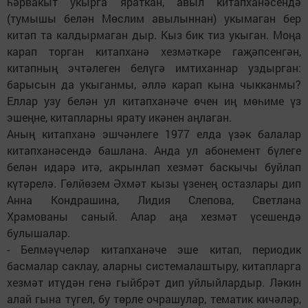
һәрвакыт укырга яраткан, авыл китапханәсендә
(тумышы белән Мөслим авылыннан) укымаган бер
китап та калдырмаган дыр. Кыз бик тиз укыган. Моңа
карап торган китапханә хезмәткәре гаҗәпсенгән,
китапның эчтәлеген белүгә имтиханнар уздырган:
барысын да укыганмы, әллә карап кына чыкканмы?
Еллар узу белән ул китапханәче өчен иң мөһиме үз
эшеңне, китапларны ярату икәнен аңлаган.
Аның китапханә эшчәнлеге 1977 елда үзәк балалар
китапханәсендә башлана. Анда ул абонемент бүлеге
белән идарә итә, акрынлап хезмәт баскычы буйлап
күтәрелә. Гөлйөзем Әхмәт кызы үзенең остазлары дип
Анна Кондрашина, Лидия Слепова, Светлана
Храмованы саный. Алар аңа хезмәт үсешендә
булышалар.
- Белмәүчеләр китапханәче эше китап, периодик
басмалар саклау, аларны системалаштыру, китапларга
хезмәт итүдән генә гыйбрәт дип уйлыйлардыр. Ләкин
алай гына түгел, бу төрле очрашулар, тематик кичәләр,