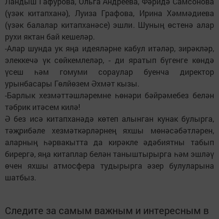
Ландыш Гафурова, Ольга Андреева, Фәридә Самсонова
(үзәк китапханә), Луиза Графова, Ирина Хәммәдиева
(үзәк балалар китапханәсе) эшли. Шуның өстенә алар
рухи яктан бай кешеләр.
-Алар шунда ук яңа идеяләрне кабул итәләр, зирәкләр,
элеккечә үк сөйкемлеләр, - ди яратып бүгенге көндә
үсеш һәм гомуми сораулар буенча директор
урынбасары Гөлйөзем Әхмәт кызы.
-Барлык хезмәттәшләремне һөнәри бәйрәмебез белән
тәбрик итәсем килә!
Ә без исә китапханәдә көтеп алынган кунак булырга,
тәҗрибәле хезмәткәрләрнең яхшы мөнәсәбәтләрен,
аларның һәрвакытта да кирәкле әдәбиятны табып
бирергә, яңа китаплар белән таныштырырга һәм эшләү
өчен яхшы атмосфера тудырырга әзер булуларына
шатбыз.
Следите за самым важным и интересным в