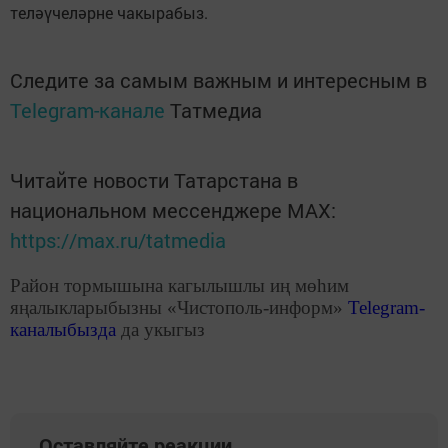
теләүчеләрне чакырабыз.
Следите за самым важным и интересным в
Telegram-канале
Татмедиа
Читайте новости Татарстана в
национальном мессенджере MАХ:
https://max.ru/tatmedia
Район тормышына кагылышлы иң мөһим
яңалыкларыбызны «Чистополь-информ»
Telegram
-
каналыбызда
да укыгыз
Оставляйте реакции