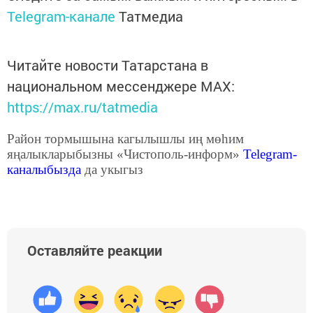
Telegram-канале
Татмедиа
Читайте новости Татарстана в
национальном мессенджере MАХ:
https://max.ru/tatmedia
Район тормышына кагылышлы иң мөһим
яңалыкларыбызны «Чистополь-информ»
Telegram
-
каналыбызда
да укыгыз
Оставляйте реакции