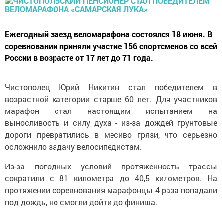
Ежегодный заезд веломарафона состоялся 18 июня. В
соревновании приняли участие 156 спортсменов со всей
России в возрасте от 17 лет до 71 года.
Чистополец Юрий Никитин стал победителем в
возрастной категории старше 60 лет. Для участников
марафон стал настоящим испытанием на
выносливость и силу духа - из-за дождей грунтовые
дороги превратились в месиво грязи, что серьезно
осложнило задачу велосипедистам.
Из-за погодных условий протяженность трассы
сократили с 81 километра до 40,5 километров. На
протяжении соревнования марафонцы 4 раза попадали
под дождь, но смогли дойти до финиша.