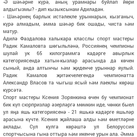
-Ә шәһәрне күрә, аның урамнары буйлап йөри
алдыгызмы? - дип кызыксынам Адиләдән.
- Шәһәрнең барлык истәлекле урыннарын, кызганыч,
күрә алмадым, әмма шәһәр бик ошады, чиста һәм
матур.
Адилә Фаздалова халыкара класс­лы спорт мастеры
Радик Камаловта шөгыльләнә, Россиянең чемпионы
шулай ук 65 килограммга кадәрге авырлык
категориясендә хатын-кызлар арасында да көчен
сыный, анда алтынчы һәм җиденче урыннар яулый.
Радик Камалов җитәкчелегендә чемпионатта
Александр Власов та чыгыш ясый һәм лаеклы көрәш
күрсәтә.
Спорт мастеры Ксения Зорянкина өчен бу чемпионат
бик күп сюрпризлар әзерләргә мөмкин иде, чөнки быел
ул яңа яшь категориясенә - 21 яшькә кадәрге яшьләр
арасына күчте. Ксения җайлаша алды һәм өметләрне
аклады. Сул кулга көрәштә ул Белоруссия
спортчысына гына оттыра һәм икенче урын ала. Әмма