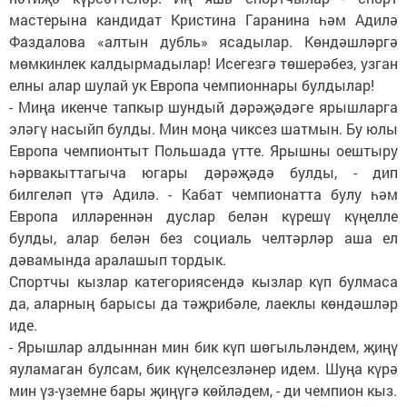
мастерына кандидат Крис­тина Гаранина һәм Адилә
Фаздалова «алтын дубль» ясадылар. Көндәшләргә
мөмкинлек калдырмадылар! Исегезгә төшерәбез, узган
елны алар шулай ук Европа чемпионнары булдылар!
- Миңа икенче тапкыр шундый дәрәҗәдәге ярышларга
эләгү насыйп булды. Мин моңа чиксез шатмын. Бу юлы
Европа чемпионтыт Польшада үтте. Ярышны оештыру
һәрвакыттагыча югары дәрәҗәдә булды, - дип
билгеләп үтә Адилә. - Кабат чемпионатта булу һәм
Европа илләреннән дуслар белән күрешү күңелле
булды, алар белән без социаль челтәрләр аша ел
дәвамында аралашып тордык.
Спортчы кызлар категориясендә кызлар күп булмаса
да, аларның барысы да тәҗрибәле, лаеклы көндәшләр
иде.
- Ярышлар алдыннан мин бик күп шөгыльләндем, җиңү
яуламаган булсам, бик күңелсезләнер идем. Шуңа күрә
мин үз-үземне бары җиңүгә көйләдем, - ди чемпион кыз.