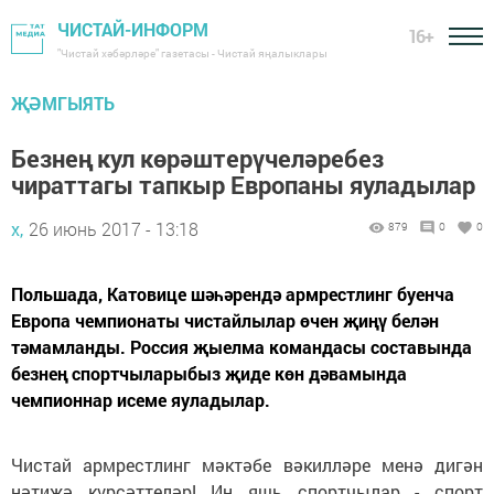
ЧИСТАЙ-ИНФОРМ
16+
"Чистай хәбәрләре" газетасы - Чистай яңалыклары
ҖӘМГЫЯТЬ
Безнең кул көрәштерүчеләребез
чираттагы тапкыр Европаны яуладылар
х,
26 июнь 2017 - 13:18
879
0
0
Польшада, Катовице шәһәрендә армрестлинг буенча
Европа чемпионаты чистайлылар өчен җиңү белән
тәмамланды. Россия җыелма командасы составында
безнең спортчыларыбыз җиде көн дәвамында
чемпионнар исеме яуладылар.
Чистай армрестлинг мәктәбе вәкилләре менә дигән
нәтиҗә күрсәттеләр! Иң яшь спортчылар - спорт