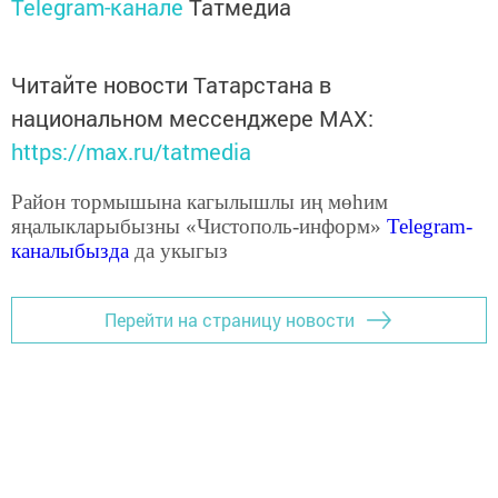
Telegram-канале
Татмедиа
Читайте новости Татарстана в
национальном мессенджере MАХ:
https://max.ru/tatmedia
Район тормышына кагылышлы иң мөһим
яңалыкларыбызны «Чистополь-информ»
Telegram
-
каналыбызда
да укыгыз
Перейти на страницу новости