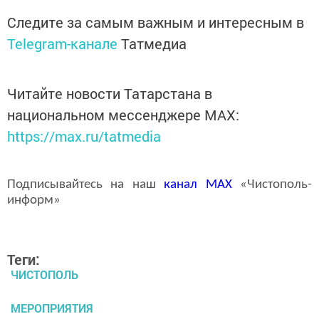
Следите за самым важным и интересным в
Telegram-канале
Татмедиа
Читайте новости Татарстана в
национальном мессенджере MАХ:
https://max.ru/tatmedia
Подписывайтесь на наш
канал
MAX
«Чистополь-
информ»
Теги:
ЧИСТОПОЛЬ
МЕРОПРИЯТИЯ