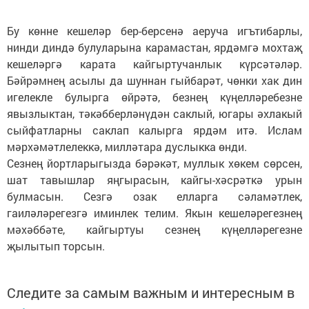
Бу көнне кешеләр бер-берсенә аеруча игътибарлы,
нинди диндә булуларына карамас­тан, ярдәмгә мохтаҗ
кешеләргә карата кайгыртучанлык күрсәтәләр.
Бәйрәмнең асылы да шуннан гыйбарәт, чөнки хак дин
игелек­ле булырга өйрәтә, безнең күңелләребезне
явызлыктан, тәкәбберләнүдән саклый, югары әхлакый
сыйфатларны саклап калырга ярдәм итә. Ислам
мәрхәмәтлелеккә, милләтара дуслыкка өнди.
Сезнең йортларыгызда бәрәкәт, муллык хөкем сөрсен,
шат тавышлар яңгырасын, кайгы-хәсрәткә урын
булмасын. Сезгә озак елларга сәламәтлек,
гаиләләрегезгә иминлек телим. Якын кешеләрегезнең
мәхәббәте, кайгыртуы сезнең күңелләрегезне
җылытып торсын.
Следите за самым важным и интересным в