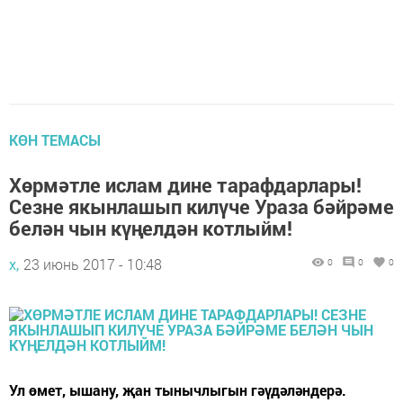
КӨН ТЕМАСЫ
Хөрмәтле ислам дине тарафдарлары!
Сезне якынлашып килүче Ураза бәйрәме
белән чын күңелдән котлыйм!
х,
23 июнь 2017 - 10:48
0
0
0
Ул өмет, ышану, җан тынычлыгын гәүдәләндерә.