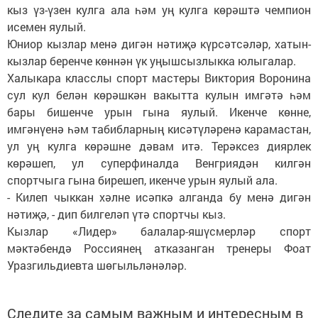
кыз үз-үзен кулга ала һәм уң кулга көрәштә чемпион
исемен яулый.
Юниор кызлар менә дигән нәтиҗә күрсәтсәләр, хатын-
кызлар беренче көннән үк уңышсызлыкка юлыгалар.
Халыкара класслы спорт мастеры Виктория Воронина
сул кул белән көрәшкән вакытта кулын имгәтә һәм
бары бишенче урын гына яулый. Икенче көнне,
имгәнүенә һәм табибларның кисәтүләренә карамастан,
ул уң кулга көрәшне дәвам итә. Терәксез диярлек
көрәшеп, ул суперфиналда Венгриядән килгән
спортчыга гына бирешеп, икенче урын яулый ала.
- Килеп чыккан хәлне исәпкә алганда бу менә дигән
нәтиҗә, - дип билгеләп үтә спортчы кыз.
Кызлар «Лидер» балалар-яшүс­мерләр спорт
мәктәбендә Рос­сия­нең атказанган тренеры Фоат
Уразгильдиевта шөгыльләнәләр.
Следите за самым важным и интересным в