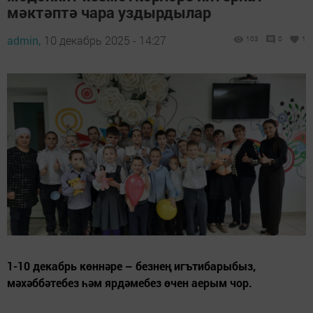
мәктәптә чара уздырдылар
admin,
10 декабрь 2025 - 14:27
103
0
1
1-10 декабрь көннәре – безнең игътибарыбыз,
мәхәббәтебез һәм ярдәмебез өчен аерым чор.