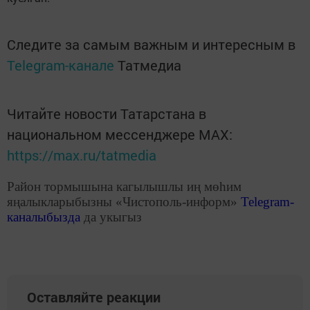
Следите за самым важным и интересным в
Telegram-канале
Татмедиа
Читайте новости Татарстана в
национальном мессенджере MАХ:
https://max.ru/tatmedia
Район тормышына кагылышлы иң мөһим
яңалыкларыбызны «Чистополь-информ»
Telegram
-
каналыбызда
да укыгыз
Оставляйте реакции