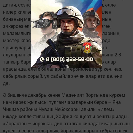
дигәч, сезнең күз алдыгызга, уегызга, бәлки, әллә
ниләр килгәндер... Ләкин, анда килеп керү белән
бинаның матурлыгын, яктылыгын, балаларның
эчкерсез елмаюын, коллективның бердәмлеген,
мөлаемлыгын әйтеп бетерерлек түгел. Балаларның
мастер-класста актив катнашуларын, уеннарда
ярышуларын, бирелгән бүләкләрне шатланып
алуларын күрү күңелгә рәхәтлек бирә. Без елына 2-3
тапкыр барсак, андагы хезмәткәрләр көн дә алар
арасында, әлеге балаларны тәрбияләве зур көч, наз,
сабырлык сорый, ул сабыйлар өчен алар әти дә, әни
дә.
Ә бишенче декабрь көнне Мәдәният йортында күркәм
һәм йөрәк җылысы тулган чараларнын берсе – Яңа
Чишмә районы Чуваш Чебоксары авылы «Илем»
иҗади коллективының Хәйрия концерты оештырылды.
«Йөрәктән – йөрәккә» дип аталган кичәдәге һәр чыгыш
күңелгә сеңеп калырлык, йөрәк кылларын тибрәтерлек