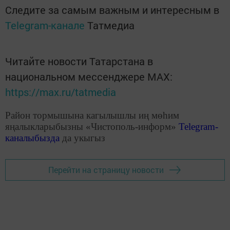
Следите за самым важным и интересным в
Telegram-канале
Татмедиа
Читайте новости Татарстана в
национальном мессенджере MАХ:
https://max.ru/tatmedia
Район тормышына кагылышлы иң мөһим
яңалыкларыбызны «Чистополь-информ»
Telegram
-
каналыбызда
да укыгыз
Перейти на страницу новости