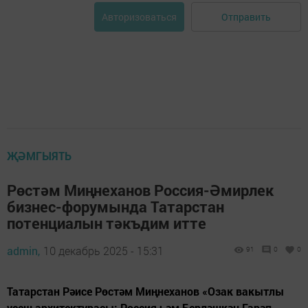
Отправить
Авторизоваться
ҖӘМГЫЯТЬ
Рөстәм Миңнеханов Россия-Әмирлек
бизнес-форумында Татарстан
потенциалын тәкъдим итте
admin,
10 декабрь 2025 - 15:31
91
0
0
Татарстан Рәисе Рөстәм Миңнеханов «Озак вакытлы
үсеш архитектурасы: Россия һәм Берләшкән Гарәп