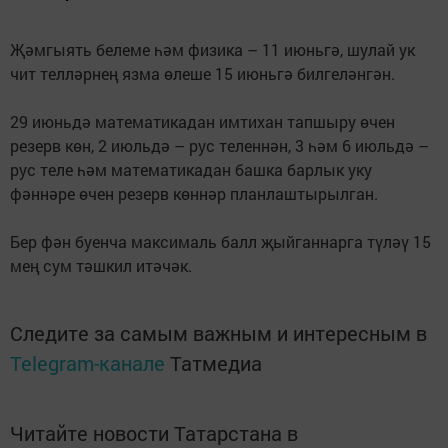
Җәмгыять белеме һәм физика – 11 июньгә, шулай ук
чит телләрнең язма өлеше 15 июньгә билгеләнгән.
29 июньдә математикадан имтихан тапшыру өчен
резерв көн, 2 июльдә – рус теленнән, 3 һәм 6 июльдә –
рус теле һәм математикадан башка барлык уку
фәннәре өчен резерв көннәр планлаштырылган.
Бер фән буенча максималь балл җыйганнарга түләү 15
мең сум тәшкил итәчәк.
Следите за самым важным и интересным в
Telegram-канале
Татмедиа
Читайте новости Татарстана в