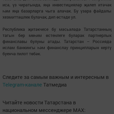
исә, үз чиратында, яңа инвестицияләр җәлеп итәчәк
һәм яңа базарларга чыга алачак. Бу үзара файдалы
хезмәттәшлек булачак, дип өстәде ул.
Республика җитәкчесе бу мәсьәләдә Татарстанның
тагын бер мөһим өстенлеге буларак партнерлык
финанславы булуны атады. Татарстан – Россиядә
ислам банкингы һәм финанслау принципларын кертү
буенча пилот төбәк.
Следите за самым важным и интересным в
Telegram-канале
Татмедиа
Читайте новости Татарстана в
национальном мессенджере MАХ: