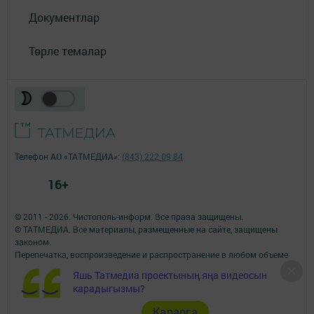
Документлар
Төрле темалар
Телефон АО «ТАТМЕДИА»:
(843) 222 09 84
16+
© 2011 - 2026. Чистополь-информ. Все права защищены.
© ТАТМЕДИА. Все материалы, размещенные на сайте, защищены
законом.
Перепечатка, воспроизведение и распространение в любом объеме
информации,
Яшь Татмедиа проектының яңа видеосын
размещенной на сайте, возможна только с письменного согласия
карадыгызмы?
редакций СМИ.
При поддержке Республиканского агентства по печати и массовым
Карарга