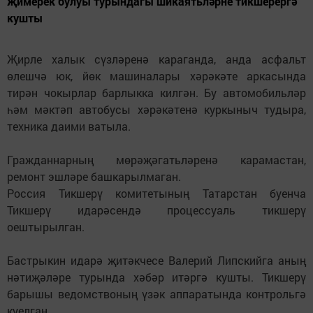
җимерек булуы турындагы шикаятьләрне тикшерергә
кушты
Җирле халык сүзләренә караганда, анда асфальт
өлешчә юк, йөк машиналары хәрәкәте аркасында
тирән чокырлар барлыкка килгән. Бу автомобильләр
һәм мәктәп автобусы хәрәкәтенә куркыныч тудыра,
техника даими ватыла.
Гражданнарның мөрәҗәгатьләренә карамастан,
ремонт эшләре башкарылмаган.
Россия Тикшерү комитетының Татарстан буенча
Тикшерү идарәсендә процессуаль тикшерү
оештырылган.
Бастрыкин идарә җитәкчесе Валерий Липскийга аның
нәтиҗәләре турында хәбәр итәргә кушты. Тикшерү
барышы ведомствоның үзәк аппаратында контрольгә
куелган.