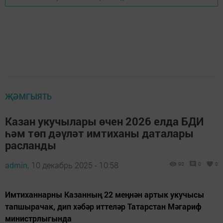
ҖӘМГЫЯТЬ
Казан укучылары өчен 2026 елда БДИ
һәм төп дәүләт имтиханы даталары
расланды
admin,
10 декабрь 2025 - 10:58
90
0
0
Имтиханнарны Казанның 22 меңнән артык укучысы
тапшырачак, дип хәбәр иттеләр Татарстан Мәгариф
министрлыгында