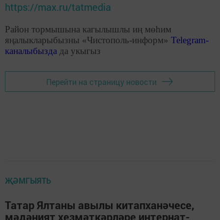
https://max.ru/tatmedia
Район тормышына кагылышлы иң мөһим
яңалыкларыбызны «Чистополь-информ»
Telegram
-
каналыбызда
да укыгыз
Перейти на страницу новости
ҖӘМГЫЯТЬ
Татар Ялтаны авылы китапханәчесе,
мәдәният хезмәткәрләре интернат-