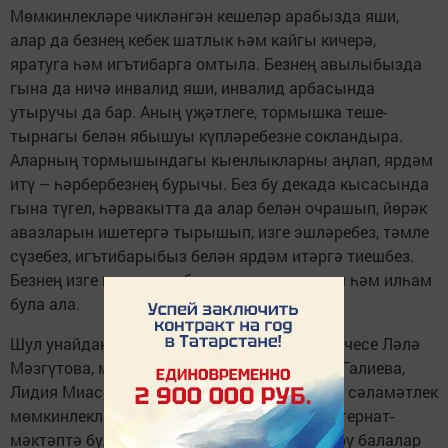
Мөмкинлекләре чикләнгән кешеләр арабызда яши,
алар да безнең кебек шатлык һәм кайгы кичерә,
яратуга һәм игътибарга омтыла. Безнең авылыбызда
гына да ничә инвалид яши, инвалид арбасында
утыручы да бар. Аның үҗәтлеге, тормышка теше-
тырнагы белән ябышуы күпләребезне сокландыра.
Аларның тормышындагы кыенлыкларны аңлап, ярдәм
итү – һәрбербезнең бурычы. Без бу декада кысасында
гына түгел, һәрвакытта да алар белән очрашып, йөрәк
авазларын ишетергә тырышып, изге эшләребез, тәмле
сүзебез, игътибарыбыз белән ярдәм итәргә тиешбез.
Безнең изге гамәлләребез алар өчен зур көч һәм илһам
була ала.
Шул унайдан Татар Ялтаны авыл китапханәчесе Ләлә
Мәзгүтова, мәдәният хезмәткәрләре Гүзәл Галиева,
Лидия Миассарова, авылыбызда урнашкан сәламәтлек
мөмкинлекләре чикләнгән балалар өчен интернат-
мәктәптә булып кайттылар. Интернат, авыру балалар