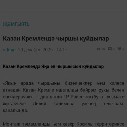
ҖӘМГЫЯТЬ
Казан Кремлендә чыршы куйдылар
admin,
10 декабрь 2025 - 14:17
95
0
0
Казан Кремлендә Яңа ел чыршысын куйдылар
«Якын арада чыршыны бизәячәкләр һәм киләсе
атнадан Казан Кремле ишегалды бәйрәм рухы белән
сөендерәчәк», – дип язган ТР Рәисе матбугат хезмәте
җитәкчесе Лилия Галимова үзенең телеграм-
каналында.
Монтаж тәмамланды һәм хәзер Кремль территориясе