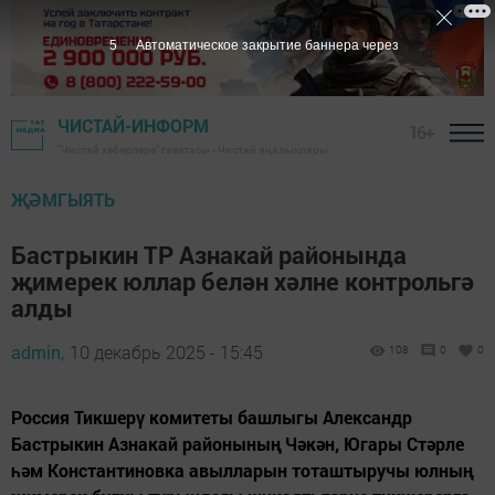
4
Автоматическое закрытие баннера через
ЧИСТАЙ-ИНФОРМ
16+
"Чистай хәбәрләре" газетасы - Чистай яңалыклары
ҖӘМГЫЯТЬ
Бастрыкин ТР Азнакай районында
җимерек юллар белән хәлне контрольгә
алды
admin,
10 декабрь 2025 - 15:45
108
0
0
Россия Тикшерү комитеты башлыгы Александр
Бастрыкин Азнакай районының Чәкән, Югары Стәрле
һәм Константиновка авылларын тоташтыручы юлның