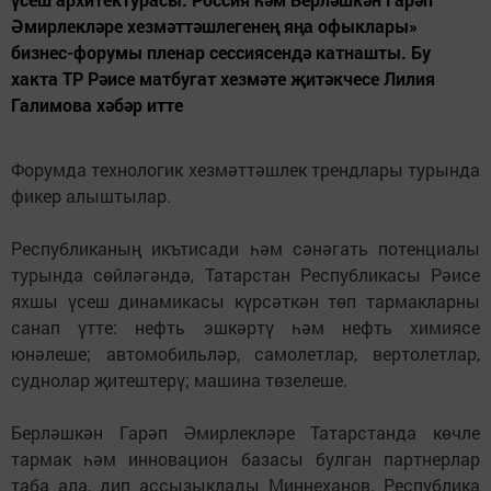
Әмирлекләре хезмәттәшлегенең яңа офыклары»
бизнес-форумы пленар сессиясендә катнашты. Бу
хакта ТР Рәисе матбугат хезмәте җитәкчесе Лилия
Галимова хәбәр итте
Форумда технологик хезмәттәшлек трендлары турында
фикер алыштылар.
Республиканың икътисади һәм сәнәгать потенциалы
турында сөйләгәндә, Татарстан Республикасы Рәисе
яхшы үсеш динамикасы күрсәткән төп тармакларны
санап үтте: нефть эшкәртү һәм нефть химиясе
юнәлеше; автомобильләр, самолетлар, вертолетлар,
суднолар җитештерү; машина төзелеше.
Берләшкән Гарәп Әмирлекләре Татарстанда көчле
тармак һәм инновацион базасы булган партнерлар
таба ала, дип ассызыклады Миңнеханов. Республика