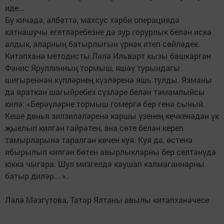
иде...
Бу кичәдә, әлбәттә, махсус хәрби операциядә
катнашучы егетләребезне дә зур горурлык белән искә
алдык, аларның батырлыгын үрнәк итеп сөйләдек.
Китапханә методисты Ләлә Ильварт кызы башкарган
Фәнис Яруллинның тормыш, яшәү турындагы
шигыреннән күпләрнең күзләренә яшь тулды. Язманы
да яраткан шагыйребез сүзләре белән тәмамлыйсы
килә: «Берәүләрне тормыш гомергә бер генә сыный.
Кеше дөнья зилзиләләренә каршы үзенең кечкенәдән үк
җыелып килгән гайрәтен, ана сөте белән кереп
тамырларына таралган көчен куя. Куя да, өстенә
ябырылып килгән бөтен авырлыкларны бер селтәнүдә
юкка чыгара. Шул мизгелдә каушап калмаганнарны
батыр диләр... ».
Ләлә Мәзгүтова, Татар Ялтаны авылы китапханәчесе