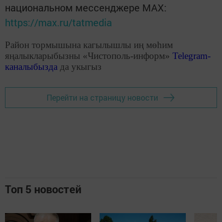
национальном мессенджере MАХ:
https://max.ru/tatmedia
Район тормышына кагылышлы иң мөһим
яңалыкларыбызны «Чистополь-информ»
Telegram
-
каналыбызда
да укыгыз
Перейти на страницу новости
Топ 5 новостей