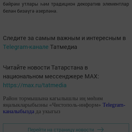
бәйрәм утлары һәм традицион декоратив элементлар
белән бизәүгә әзерләнә.
Следите за самым важным и интересным в
Telegram-канале
Татмедиа
Читайте новости Татарстана в
национальном мессенджере MАХ:
https://max.ru/tatmedia
Район тормышына кагылышлы иң мөһим
яңалыкларыбызны «Чистополь-информ»
Telegram
-
каналыбызда
да укыгыз
Перейти на страницу новости