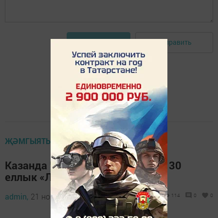
Отправить
Авторизоваться
ҖӘМГЫЯТЬ
Казанда Чехиядән кайтарылган 30
еллык «Лада»ны саталар
admin,
21 ноябрь 2025 - 09:05
114
0
0