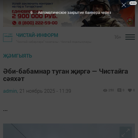
5
Автоматическое закрытие баннера через
ЧИСТАЙ-ИНФОРМ
16+
"Чистай хәбәрләре" газетасы - Чистай яңалыклары
ҖӘМГЫЯТЬ
Әби-бабамнар туган җиргә — Чистайга
сәяхәт
admin,
21 ноябрь 2025 - 11:39
250
0
0
...