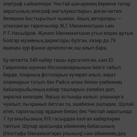
эпиграф һәйкәлләре. Чистай шәһәренең беренче татар
зиратының эпиграф мәгълүматлары» дигән китап-
белешмә бастырылып чыккан. Аның авторлары —
атказанган тарихчылар Җ.Г. Мөхәммәтшин һәм
Р. Г. Насыйров. Җәмил Мөхәммәтшин утыз елдан артык
Болгар музееның директоры булган, хәзер дә 79
яшендә зур фәнни археологик эш алып бара.
Бу китапта 340 кабер ташы күрсәтелгән, һәм Ю.
Гаврилова шуннан Ихсановларныкын безгә табып
бирде. Аларның фотоларын күчереп алып, зират
планнарын тотып, без Рәйсә апам белән үзебезнең
бабаларыбызның кабер ташларын эзлибез дип,
зиратка юнәлдек. Яңгыр астында калып, үләннәргә
чуалып, пычранып бетсәк тә, эшебезне эшләдек. Шулай
итеп, тарихчылар ярдәме белән, без Чистай зиратында
7 туганыбызның XIX гасырдан калган каберләрен
таптык. Шулар арасында әбиемнең бабасының
(Мостафа Мөхәммәтҗан улының) һәм әбиемнең дәү