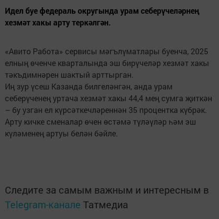
Идел буе федераль округында урам себерүчеләрнең
хезмәт хакы арту теркәлгән.
«Авито Работа» сервисы мәгълүматлары буенча, 2025
елның өченче кварталында эш бирүчеләр хезмәт хакы
тәкъдимнәрен шактый арттырган.
Иң зур үсеш Казанда билгеләнгән, анда урам
себерүченең уртача хезмәт хакы 44,4 мең сумга җиткән
– бу узган ел күрсәткечләреннән 35 процентка күбрәк.
Арту кичке сменалар өчен өстәмә түләүләр һәм эш
күләменең артуы белән бәйле.
Следите за самым важным и интересным в
Telegram-канале
Татмедиа