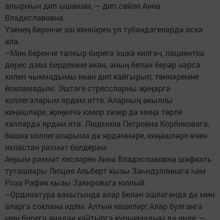
алырмын дип ышанам, — дип сөйли Анна
Владиславовна.
Үзенең беренче эш көннәрен ул түбәндәгеләрдә искә
ала.
–Мин беренче тапкыр бирегә эшкә килгәч, пациентка
дөрес дәва бирдемме икән, аның белән берәр нәрсә
килеп чыкмадымы икән дип кайгырып, төннәремне
йокламадым. Эштәге стрессларны җиңәргә
коллегаларым ярдәм итте. Аларның акыллы
киңәшләре, җиңелчә юмор хәзер дә миңа төрле
хәлләрдә ярдәм итә. Людмила Петровна Корбиковага,
башка коллегаларыма да ярдәмнәре, киңәшләре өчен
ихластан рәхмәт белдерәм.
Аерым рәхмәт хисләрен Анна Владиславовна шәфкать
туташлары Люция Альберт кызы Заһидуллинага һәм
Роза Рафик кызы Закировага юллый.
–Ординатура вакытында алар белән эшләгәндә дә мин
аларга соклана идём. Алтын кешеләр! Алар булганга
мин бирегә яңадан кайтырга курыкмадым да инде, —