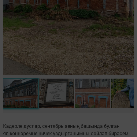
Кадерле дуслар, сентябрь аеның башында булган
ял көннәремне ничек уздырганымны сөйләп бирәсем