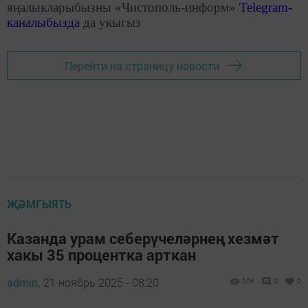
яңалыкларыбызны «Чистополь-информ»
Telegram
-
каналыбызда
да укыгыз
Перейти на страницу новости
ҖӘМГЫЯТЬ
Казанда урам себерүчеләрнең хезмәт
хакы 35 процентка арткан
admin,
21 ноябрь 2025 - 08:20
106
0
0