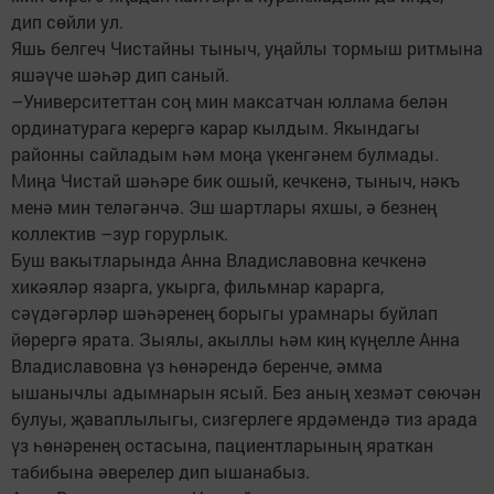
дип сөйли ул.
Яшь белгеч Чистайны тыныч, уңайлы тормыш ритмына
яшәүче шәһәр дип саный.
–Университеттан соң мин максатчан юллама белән
ординатурага керергә карар кылдым. Якындагы
районны сайладым һәм моңа үкенгәнем булмады.
Миңа Чистай шәһәре бик ошый, кечкенә, тыныч, нәкъ
менә мин теләгәнчә. Эш шартлары яхшы, ә безнең
коллектив –зур горурлык.
Буш вакытларында Анна Владиславовна кечкенә
хикәяләр язарга, укырга, фильмнар карарга,
сәүдәгәрләр шәһәренең борыгы урамнары буйлап
йөрергә ярата. Зыялы, акыллы һәм киң күңелле Анна
Владиславовна үз һөнәрендә беренче, әмма
ышанычлы адымнарын ясый. Без аның хезмәт сөючән
булуы, җаваплылыгы, сизгерлеге ярдәмендә тиз арада
үз һөнәренең остасына, пациентларының яраткан
табибына әверелер дип ышанабыз.