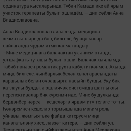
ординатура кысаларында, Түбән Камада ике ай ярым
участок терапевты булып эшләдём, — дип сөйли Анна
Владиславовна.
Анна Владиславовна гаиләсендә медицина
хезмәткәрләре дә бар, билгеле, бу аңа һөнәр
сайлаганда ярдәм итми калмагандыр.
–Мине медицинага балачактан ук әнием этәрде,
ул шәфкать туташы булып эшли. Балачак хыялымда
табиб һөнәрен романтик рухта кабул иткәнмен. Ахырда
миңа, билгеле, чынбарлык белән хыял арасындагы
каршылык белән очрашырга насыйп булды. Уку бик
катлаулы булды, ә эшләячәк системада шатлыклы
перспективалар бик күренми иде. Мине бу дулкында
бердәнбер нәрсә — кешеләргә ярдәм итү теләге тотты.
Һөнәремнең кешеләр тормышында мөһим роль
уйнавы, җәмгыятькә файда китерүем миңа
канәгатьләнү хисе, ләззәт китерә, — дип сөйли ул.
Терапевтның төп сыйфатлары итеп Анна Мерлакова