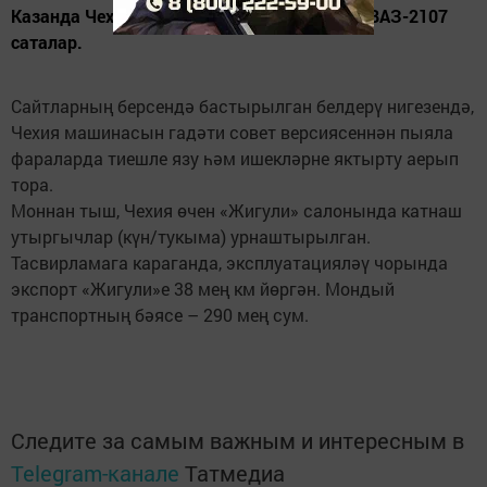
Казанда Чехиядән кайтарылган 1995 елгы ВАЗ-2107
саталар.
Сайтларның берсендә бастырылган белдерү нигезендә,
Чехия машинасын гадәти совет версиясеннән пыяла
фараларда тиешле язу һәм ишекләрне яктырту аерып
тора.
Моннан тыш, Чехия өчен «Жигули» салонында катнаш
утыргычлар (күн/тукыма) урнаштырылган.
Тасвирламага караганда, эксплуатацияләү чорында
экспорт «Жигули»е 38 мең км йөргән. Мондый
транспортның бәясе – 290 мең сум.
Следите за самым важным и интересным в
Telegram-канале
Татмедиа