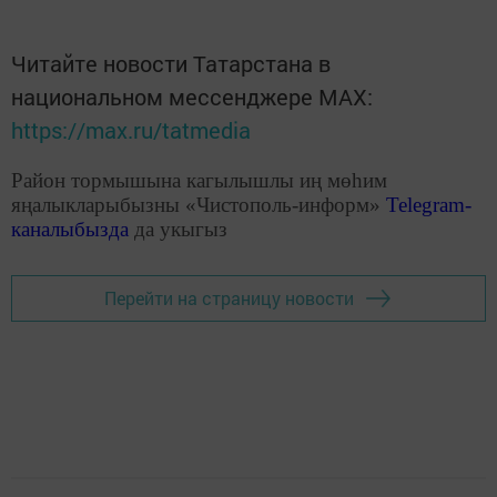
Читайте новости Татарстана в
национальном мессенджере MАХ:
https://max.ru/tatmedia
Район тормышына кагылышлы иң мөһим
яңалыкларыбызны «Чистополь-информ»
Telegram
-
каналыбызда
да укыгыз
Перейти на страницу новости