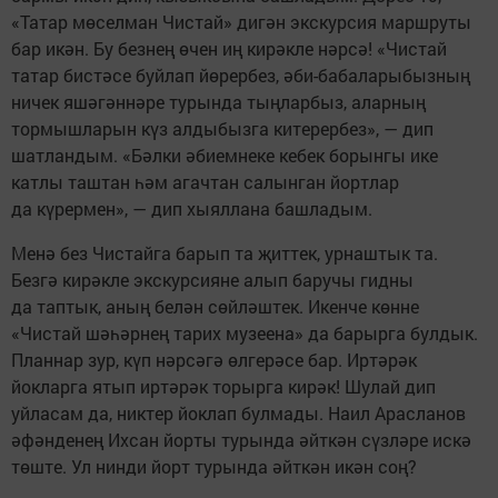
«Татар мөселман Чистай» дигән экскурсия маршруты
бар икән. Бу безнең өчен иң кирәкле нәрсә! «Чистай
татар бистәсе буйлап йөрербез, әби-бабаларыбызның
ничек яшәгәннәре турында тыңларбыз, аларның
тормышларын күз алдыбызга китерербез», — дип
шатландым. «Бәлки әбиемнеке кебек борынгы ике
катлы таштан һәм агачтан салынган йортлар
да күрермен», — дип хыяллана башладым.
Менә без Чистайга барып та җиттек, урнаштык та.
Безгә кирәкле экскурсияне алып баручы гидны
да таптык, аның белән сөйләштек. Икенче көнне
«Чистай шәһәрнең тарих музеена» да барырга булдык.
Планнар зур, күп нәрсәгә өлгерәсе бар. Иртәрәк
йокларга ятып иртәрәк торырга кирәк! Шулай дип
уйласам да, никтер йоклап булмады. Наил Арасланов
әфәнденең Ихсан йорты турында әйткән сүзләре искә
төште. Ул нинди йорт турында әйткән икән соң?