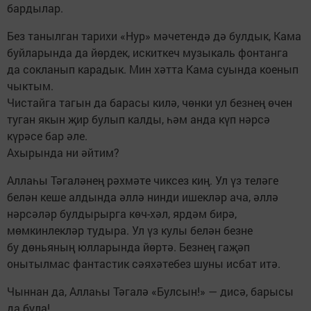
бардылар.
Без танылган тарихи «Нур» мәчетендә дә булдык, Кама
буйларында да йөрдек, искиткеч музыкаль фонтанга
да сокланып карадык. Мин хәтта Кама суында коенып
чыктым.
Чистайга тагын да барасы килә, чөнки ул безнең өчен
туган якын җир булып калды, һәм анда күп нәрсә
күрәсе бар әле.
Ахырында ни әйтим?
Аллаһы Тәгаләнең рәхмәте чиксез киң. Ул үз теләге
белән кеше алдында әллә нинди ишекләр ача, әллә
нәрсәләр булдырырга көч-хәл, ярдәм бирә,
мөмкинлекләр тудыра. Ул үз кулы белән безне
бу дөньяның юлларында йөртә. Безнең гаҗәп
онытылмас фантастик сәяхәтебез шуны исбат итә.
Чыннан да, Аллаһы Тәгалә «Булсын!» — дисә, барысы
да була!