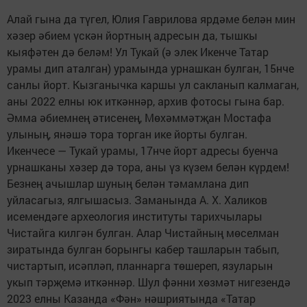
Алай гына да түгел, Юлия Гаврилова ярдәме белән мин
хәзер әбием үскән йортның адресын да, тышкы
кыяфәтен дә беләм! Ул Тукай (ә элек Икенче Татар
урамы дип аталган) урамында урнашкан булган, 15нче
санлы йорт. Кызганычка каршы ул сакланып калмаган,
аны 2022 елны юк иткәннәр, архив фотосы гына бар.
Әмма әбиемнең әтисенең, Мөхәммәтҗан Мос­тафа
улының, янәшә тора торган ике йорты булган.
Икенчесе — Тукай урамы, 17нче йорт адресы буенча
урнашканы хәзер дә тора, аны үз күзем белән күрдем!
Безнең ачышлар шуның белән тәмамлана дип
уйласагыз, ялгышасыз. Заманында А. Х. Халиков
исемендәге архео­логия институты тарихчылары
Чистайга килгән булган. Алар Чистайның мөселман
зиратында булган борынгы кабер ташларын табып,
чистартып, исәпләп, планнарга төшереп, язуларын
укып тәрҗемә иткәннәр. Шул фәнни хөзмәт нигезендә
2023 елны Казанда «Фән» нәшриятында «Татар