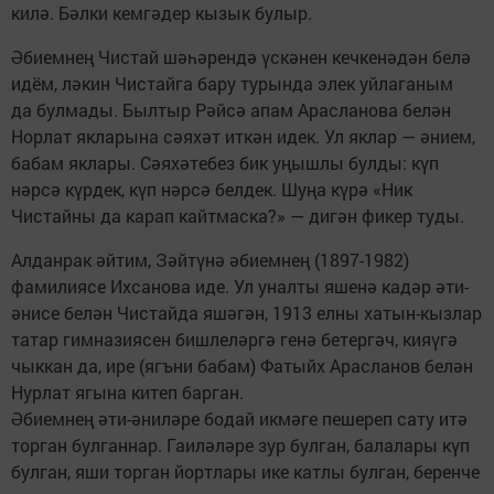
килә. Бәлки кемгәдер кызык булыр.
Әбиемнең Чистай шәһәрендә үскәнен кечкенәдән белә
идём, ләкин Чистайга бару турында элек уйлаганым
да булмады. Былтыр Рәйсә апам Арасланова белән
Норлат якларына сәяхәт иткән идек. Ул яклар — әнием,
бабам яклары. Сәяхәтебез бик уңышлы булды: күп
нәрсә күрдек, күп нәрсә белдек. Шуңа күрә «Ник
Чистайны да карап кайтмаска?» — дигән фикер туды.
Алданрак әйтим, Зәйтүнә әбиемнең (1897-1982)
фамилиясе Ихсанова иде. Ул уналты яшенә кадәр әти-
әнисе белән Чистайда яшәгән, 1913 елны хатын-кызлар
татар гимназиясен бишлеләргә генә бетергәч, кияүгә
чыккан да, ире (ягъни бабам) Фатыйх Арасланов белән
Нурлат ягына китеп барган.
Әбиемнең әти-әниләре бодай икмәге пешереп сату итә
торган булганнар. Гаиләләре зур булган, балалары күп
булган, яши торган йортлары ике катлы булган, беренче