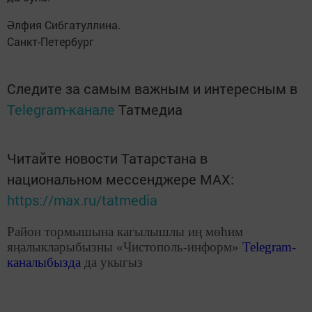
Әлфия Сибгатуллина.
Санкт-Петербург
Следите за самым важным и интересным в
Telegram-канале
Татмедиа
Читайте новости Татарстана в
национальном мессенджере MАХ:
https://max.ru/tatmedia
Район тормышына кагылышлы иң мөһим
яңалыкларыбызны «Чистополь-информ»
Telegram
-
каналыбызда
да укыгыз