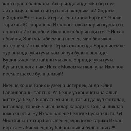
калтырана башлады. Ахырында инде мин бер сүз
әйтәлмичә шаккатып утырып калдым. «И Ходаем,
и Ходаем!!!» — дип әйтергә генә хәлем бар иде. Чөнки
тарихчы Ю.Гаврилова Ихсанов токымнарын күрсәтёп,
аңлатып Исхак абый Ихсановка барып җитте. Ә Исхак
абыйны, Зәйтүнә әбиемнең энесен, мин бик яхшы
хәтерлим. Исхак абый Пермь өлкәсендә Барда исемле
зур авылда укытучы һәм завуч булып эшләде.
Бу дөньяда Чис­тайдан чыккан, Бардада укытучы
булып эшләгән ике Исхак Мөхәммәтҗан улы Ихсанов
исемле шәхес була алмый!
Икенче көнне Тарих музеена йөгердек, анда Юлия
Гаврилованы таптык. Ул безне үз кабинетына алып
китте дә без, 4-5 сәгать утырып, тагын да күп фотолар,
китаплар, тарихи чыганаклар карадык. Соңгы шикләр
юкка чыкты. Бу Ихсан нәселе безнеке булып чыга!!! Ә
Чистайның татар бистәсенең күренекле тарихи Ихсан
йорты — әбиемнең дәү бабасыныкы булып чыга!!!