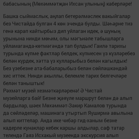
бабасының (Мөхәммәтҗан Ихсан улының) каберләре!
Башка сыймаслык, аңлап бетерәлмәслек вакыйгалар
без Чистайда булган 4 көн эчендә булды. Шәһәрне тиз
генә карап кайтырбыз дип уйлаган идек, ә шуның
урынына нинди мөһим, олы мәгънәле табышларга
уйламаганда-көтмәгәндә тап булдык! Гаилә тарихы
турында күпме фактлар белдек, күпмесен үз күзләребез
белән күрдек, хәтта үз кулларыбыз белән кагылдык!
Без үзебезне ата-бабаларыбыз белән сөйләшкәндәй
хис иттек. Нинди акыллы, белемле тарих белгечләре
белән таныштык!
Рәхмәт музей хезмәткәр­ләренә! Ә Чистай
музейларга бай! Безне җәяүле маршрут белән дә алып
бардылар, шәех Мөхәммәт-Закир Камалов турында
да сөйләделәр, машинага утыртып Яүширмә авылына
алып киттелар. Анда ике чибәр гид-ханым безне
кадерле кунаклар кебек каршы алдылар, саф татар
телендә Гаяз Исхакый музеенда экскурсия алып