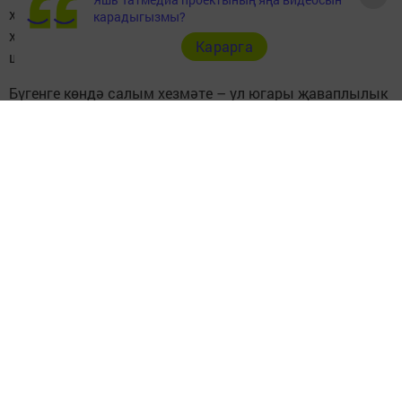
хезмәткәрләренең ышанычлы пенсияләре һәм хезмәт
карадыгызмы?
хаклары, яңа юллар, заманча коммуникацияләр,
Карарга
шәһәрләребездә һәм авылларыбызда уңайлы мохит.
Бүгенге көндә салым хезмәте – ул югары җаваплылык
кына түгел, ә заманча технологияләр, уңайлы
сервислар һәм замана таләпләренә җавап бирә торган
яңа эш форматлары. Сезнең һөнәри осталыгыгыз,
компетентлыгыгыз һәм җайга салынган эшегез Чистай
районының тотрыклы үсеше һәм чәчәк атуының нигезе
булып тора.
Намуслы хезмәтегез, җаваплылыгыгыз һәм хезмәт
бурычына тугры булуыгыз өчен сезгә чын күңелемнән
рәхмәт белдерәм. Сезгә нык сәламәтлек, шәхси бәхет,
гаилә иминлеге, мөһим һәм кирәкле эшчәнлегегездә
яңадан-яңа уңышлар телим!