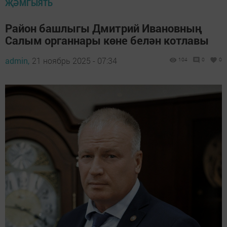
ҖӘМГЫЯТЬ
Район башлыгы Дмитрий Ивановның
Салым органнары көне белән котлавы
admin,
21 ноябрь 2025 - 07:34
104
0
0