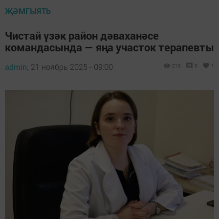
ҖӘМГЫЯТЬ
Чистай үзәк район дәваханәсе
командасында — яңа участок терапевты
admin,
21 ноябрь 2025 - 09:00
219
0
1