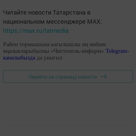
Читайте новости Татарстана в
национальном мессенджере MАХ:
https://max.ru/tatmedia
Район тормышына кагылышлы иң мөһим
яңалыкларыбызны «Чистополь-информ»
Telegram
-
каналыбызда
да укыгыз
Перейти на страницу новости