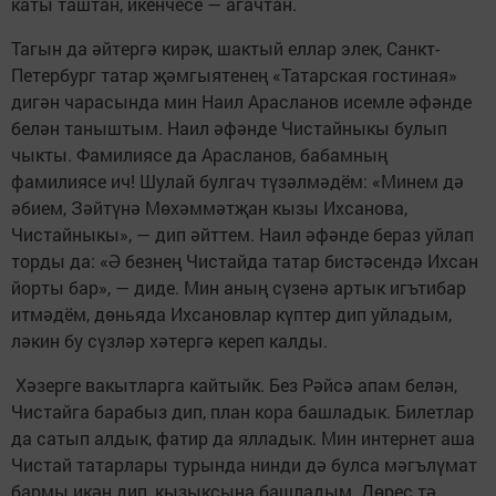
каты таштан, икенчесе — агачтан.
Тагын да әйтергә кирәк, шак­тый еллар элек, Санкт-
Петербург татар җәмгыятенең «Татарская гостиная»
дигән чарасында мин Наил Арасланов исемле әфәнде
белән таныштым. Наил әфәнде Чистайныкы булып
чыкты. Фамилиясе да Арасланов, бабамның
фамилиясе ич! Шулай булгач түзәлмәдём: «Минем дә
әбием, Зәйтүнә Мөхәммәтҗан кызы Ихсанова,
Чистайныкы», — дип әйттем. Наил әфәнде бераз уйлап
торды да: «Ә безнең Чистайда татар бистәсендә Ихсан
йорты бар», — диде. Мин аның сүзенә артык игътибар
итмәдём, дөньяда Ихсановлар күптер дип уйладым,
ләкин бу сүзләр хәтергә кереп калды.
Хәзерге вакытларга кайтыйк. Без Рәйсә апам белән,
Чистайга барабыз дип, план кора башладык. Билетлар
да сатып алдык, фатир да ялладык. Мин интернет аша
Чистай татарлары турында нинди дә булса мәгълүмат
бармы икән дип, кызыксына башладым. Дөрес тә,