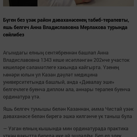
Бүген без үзәк район дәваханәсенең табиб-терапевты,
яшь белгеч Анна Владиславовна Мерлакова турында
сөйлибез
Агымдагы елның сентябреннән башлап Анна
Владиславовна 1343 кеше исәпләнгән 202нче участок
кешеләре сәламәтлеге хакында кайгырта. Үзенең
һөнәри юлын ул Казан дәүләт медицина
университетында башлый, анда «Дәвалау эше»
белгечлеге буенча диплом ала, аннары терапея буенча
ординатура үтә.
Яшь белгеч тумышы белән Казаннан, әмма Чистай үзәк
дәваханәсе белән бирегә эшкә килгәнче үк таныш була
— Узган елның кышында мин ординатурада практика
үткән вакытта биредә ике ай эшләдём. Бер ел элек,