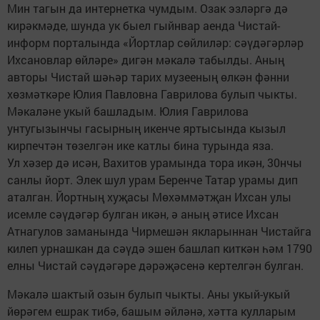
Мин тагын да интернетка чумдым. Озак эзләргә дә
кирәкмәде, шунда ук быел гыйнвар аенда Чис­тай-
информ порталында «Йортлар сөйлиләр: сәүдәгәрләр
Ихсановлар өйләре» дигән мәкалә табылды. Аның
авторы Чистай шәһәр тарих музееның өлкән фәнни
хөзмәткәре Юлия Павловна Гаврилова булып чыкты.
Мәкаләне укый башладым. Юлия Гаврилова
унтугызынчы гасырның икенче яртысында кызыл
кирпечтән төзелгән ике катлы бина турында яза.
Ул хәзер дә исән, Вахитов урамында тора икән, 30нчы
санлы йорт. Элек шул урам Беренче Татар урамы дип
аталган. Йортның хуҗасы Мөхәммәтҗан Ихсан улы
исемле сәүдәгәр булган икән, ә аның әтисе Ихсан
Атнагулов заманында Чирмешән якларыннан Чистайга
килеп урнашкан да сәүдә эшен башлап киткән һәм 1790
елны Чистай сәүдәгәре дәрәҗәсенә кертелгән булган.
Мәкалә шактый озын булып чыкты. Аны укый-укый
йөрәгем ешрак тибә, башым әйләнә, хәтта кулларым