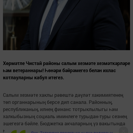
Хөрмәтле Чистай районы салым хезмәте хезмәткәрләре
һәм ветераннары! Һөнәри бәйрәмегез белән ихлас
котлауларны кабул итегез.
Салым хезмәте хаклы рәвештә дәүләт хакимиятенең
төп органнарының берсе дип санала. Районның,
республиканың, илнең финанс тотрыклылыгы һәм
халкыбызның социаль иминлеге турыдан-туры сезнең
эшегезгә бәйле. Бюджетка акчаларның үз вакытында
һәм тулы күләмдә керүе – бюджет өлкәсе
Яшь Татмедиа проектының яңа видеосын