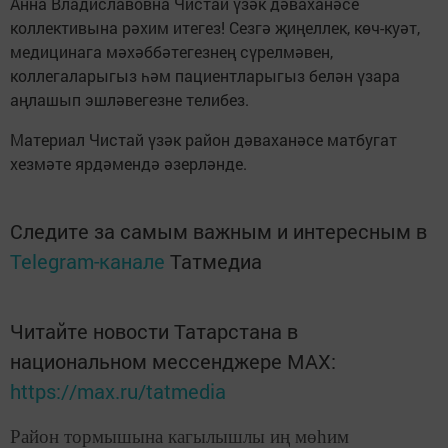
Анна Владиславовна Чистай үзәк дәваханәсе
коллективына рәхим итегез! Сезгә җиңеллек, көч-куәт,
медицинага мәхәббәтегезнең сүрелмәвен,
коллегаларыгыз һәм пациентларыгыз белән үзара
аңлашып эшләвегезне телибез.
Материал Чистай үзәк район дәваханәсе матбугат
хезмәте ярдәмендә әзерләнде.
Следите за самым важным и интересным в
Telegram-канале
Татмедиа
Читайте новости Татарстана в
национальном мессенджере MАХ:
https://max.ru/tatmedia
Район тормышына кагылышлы иң мөһим