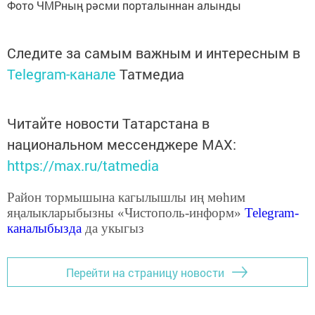
Фото ЧМРның рәсми порталыннан алынды
Следите за самым важным и интересным в
Telegram-канале
Татмедиа
Читайте новости Татарстана в
национальном мессенджере MАХ:
https://max.ru/tatmedia
Район тормышына кагылышлы иң мөһим
яңалыкларыбызны «Чистополь-информ»
Telegram
-
каналыбызда
да укыгыз
Перейти на страницу новости