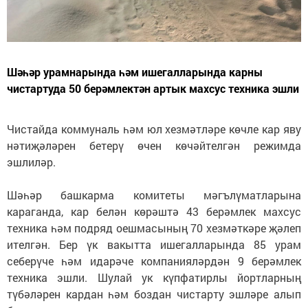
Шәһәр урамнарында һәм ишегалларында карны
чистартуда 50 берәмлектән артык махсус техника эшли
Чистайда коммуналь һәм юл хезмәтләре көчле кар яву
нәтиҗәләрен бетерү өчен көчәйтелгән режимда
эшлиләр.
Шәһәр башкарма комитеты мәгълүматларына
караганда, кар белән көрәштә 43 берәмлек махсус
техника һәм подряд оешмасының 70 хезмәткәре җәлеп
ителгән. Бер үк вакытта ишегалларында 85 урам
себерүче һәм идарәче компанияләрдән 9 берәмлек
техника эшли. Шулай ук күпфатирлы йортларның
түбәләрен кардан һәм боздан чистарту эшләре алып