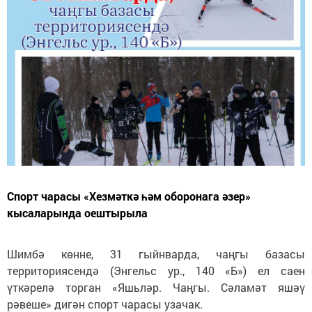
Спорт чарасы «Хезмәткә һәм оборонага әзер»
кысаларында оештырыла
Шимбә көнне, 31 гыйнварда, чаңгы базасы
территориясендә (Энгельс ур., 140 «Б») ел саен
үткәрелә торган «Яшьләр. Чаңгы. Сәламәт яшәү
рәвеше» дигән спорт чарасы узачак.