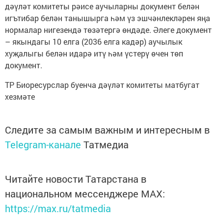
дәүләт комитеты рәисе аучыларны документ белән
игътибар белән танышырга һәм үз эшчәнлекләрен яңа
нормалар нигезендә төзәтергә өндәде. Әлеге документ
– якындагы 10 елга (2036 елга кадәр) аучылык
хуҗалыгы белән идарә итү һәм үстерү өчен төп
документ.
ТР Биоресурслар буенча дәүләт комитеты матбугат
хезмәте
Следите за самым важным и интересным в
Telegram-канале
Татмедиа
Читайте новости Татарстана в
национальном мессенджере MАХ:
https://max.ru/tatmedia