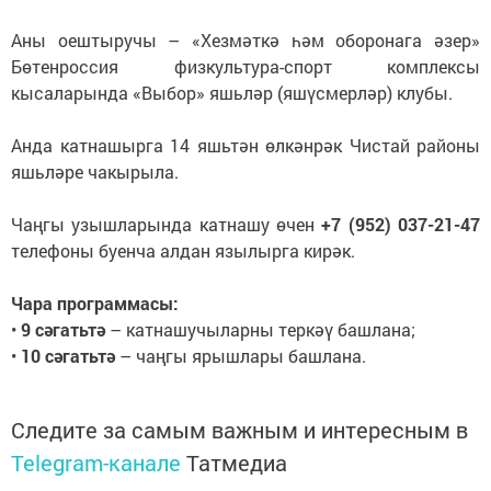
Аны оештыручы – «Хезмәткә һәм оборонага әзер»
Бөтенроссия физкультура-спорт комплексы
кысаларында «Выбор» яшьләр (яшүсмерләр) клубы.
Анда катнашырга 14 яшьтән өлкәнрәк Чистай районы
яшьләре чакырыла.
Чаңгы узышларында катнашу өчен
+7 (952) 037-21-47
телефоны буенча алдан язылырга кирәк.
Чара программасы:
•
9
сәгатьтә
– катнашучыларны теркәү башлана;
•
10 сәгат
ьтә
– чаңгы ярышлары башлана.
Следите за самым важным и интересным в
Telegram-канале
Татмедиа