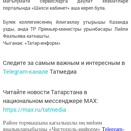
мәгълүмати сервисларга дәүләт хезмәтләре
порталында «Шәхси кабинет» аша кереп була.
Бүлек коллегиясенең йомгаклау утырышы Казанда
узды, анда ТР Премьер-министры урынбасары Ләйлә
Фазлыева катнашты.
Чыганак: «Татар-информ»
Следите за самым важным и интересным в
Telegram-канале
Татмедиа
Читайте новости Татарстана в
национальном мессенджере MАХ:
https://max.ru/tatmedia
Район тормышына кагылышлы иң мөһим
яңалыкларыбызны «Чистополь-информ»
Telegram
-