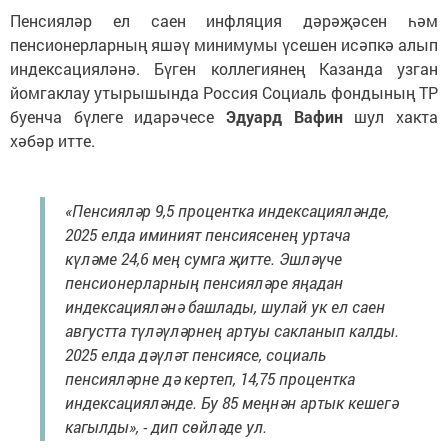
Пенсияләр ел саен инфляция дәрәҗәсен һәм
пенсионерларның яшәү минимумы үсешен исәпкә алып
индексацияләнә. Бүген коллегиянең Казанда узган
йомгаклау утырышында Россия Социаль фондының ТР
буенча бүлеге идарәчесе
Эдуард Вафин
шул хакта
хәбәр итте.
«Пенсияләр 9,5 процентка индексацияләнде,
2025 елда иминият пенсиясенең уртача
күләме 24,6 мең сумга җитте. Эшләүче
пенсионерларның пенсияләре яңадан
индексацияләнә башлады, шулай ук ел саен
августта түләүләрнең артуы сакланып калды.
2025 елда дәүләт пенсиясе, социаль
пенсияләрне дә кертеп, 14,75 процентка
индексацияләнде. Бу 85 меңнән артык кешегә
кагылды», - дип сөйләде ул.