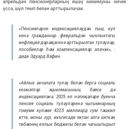
апрельдән пенсионерларның яшәү минимумы ничек
үссә, шул темп белән арттырылачак.
«Пенсияләрне индексацияләүдән тыш, күп
кенә гражданнар февральдән чынлыктагы
инфляция дәрәҗәсенә арттырылган түләүләр,
пособиеләр һәм компенсацияләр алачак», -
диде Эдуард Вафин.
«Айлык акчалата түләү белән бергә социаль
хезмәтләр җыелмасының бәясе дә
индексацияләнә. 2025 ел нәтиҗәләре буенча
пенсия социаль түләүләренә чыгымнарның
гомуми күләме 422,5 миллиард сум тәшкил
итте, моны зур, икътисади яктан алга киткән
төбәкнең еллык бюджеты белән чагыштырып