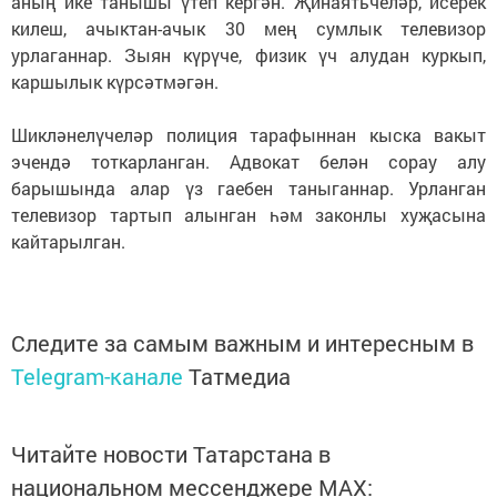
аның ике танышы үтеп кергән. Җинаятьчеләр, исерек
килеш, ачыктан-ачык 30 мең сумлык телевизор
урлаганнар. Зыян күрүче, физик үч алудан куркып,
каршылык күрсәтмәгән.
Шикләнелүчеләр полиция тарафыннан кыска вакыт
эчендә тоткарланган. Адвокат белән сорау алу
барышында алар үз гаебен таныганнар. Урланган
телевизор тартып алынган һәм законлы хуҗасына
кайтарылган.
Следите за самым важным и интересным в
Telegram-канале
Татмедиа
Читайте новости Татарстана в
национальном мессенджере MАХ: