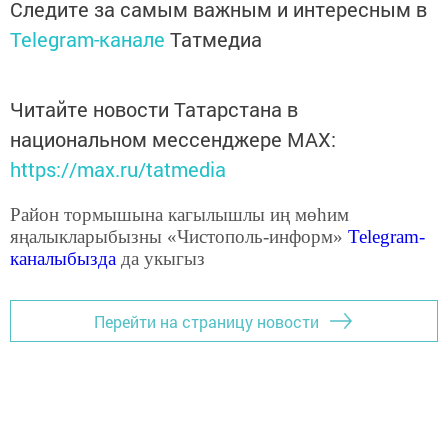
Следите за самым важным и интересным в
Telegram-канале
Татмедиа
Читайте новости Татарстана в
национальном мессенджере MАХ:
https://max.ru/tatmedia
Район тормышына кагылышлы иң мөһим
яңалыкларыбызны «Чистополь-информ»
Telegram
-
каналыбызда
да укыгыз
Перейти на страницу новости