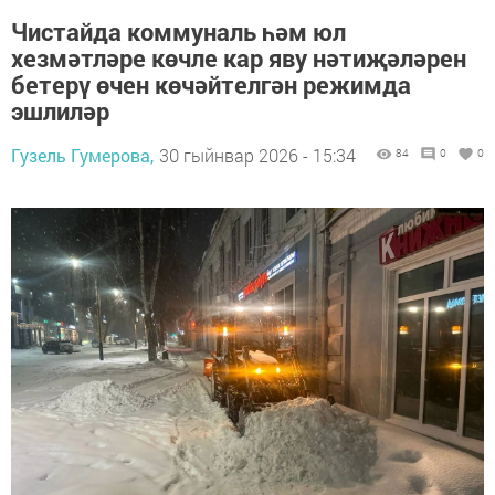
Чистайда коммуналь һәм юл
хезмәтләре көчле кар яву нәтиҗәләрен
бетерү өчен көчәйтелгән режимда
эшлиләр
Гузель Гумерова,
30 гыйнвар 2026 - 15:34
84
0
0