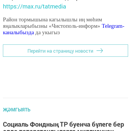
https://max.ru/tatmedia
Район тормышына кагылышлы иң мөһим
яңалыкларыбызны «Чистополь-информ»
Telegram
-
каналыбызда
да укыгыз
Перейти на страницу новости
ҖӘМГЫЯТЬ
Социаль Фондның ТР буенча бүлеге бер