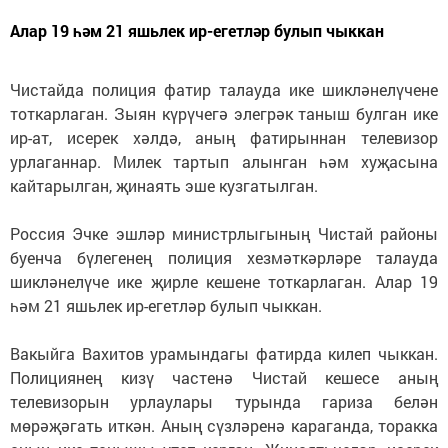
Алар 19 һәм 21 яшьлек ир-егетләр булып чыккан
Чистайда полиция фатир талауда ике шикләнелүчене
тоткарлаган. Зыян күрүчегә элегрәк таныш булган ике
ир-ат, исерек хәлдә, аның фатирыннан телевизор
урлаганнар. Милек тартып алынган һәм хуҗасына
кайтарылган, җинаять эше кузгатылган.
Россия Эчке эшләр министрлыгының Чистай районы
буенча бүлегенең полиция хезмәткәрләре талауда
шикләнелүче ике җирле кешене тоткарлаган. Алар 19
һәм 21 яшьлек ир-егетләр булып чыккан.
Вакыйга Вахитов урамындагы фатирда килеп чыккан.
Полициянең кизү частенә Чистай кешесе аның
телевизорын урлаулары турында гариза белән
мөрәҗәгать иткән. Аның сүзләренә караганда, торакка