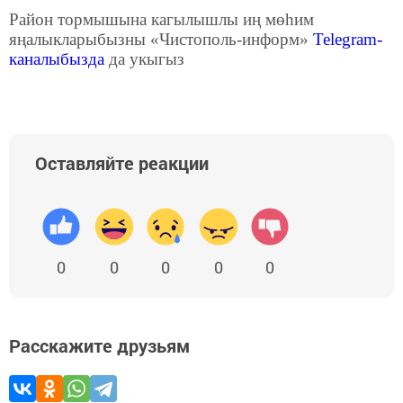
Район тормышына кагылышлы иң мөһим
яңалыкларыбызны «Чистополь-информ»
Telegram
-
каналыбызда
да укыгыз
Оставляйте реакции
0
0
0
0
0
Расскажите друзьям