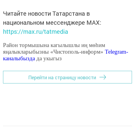
Читайте новости Татарстана в
национальном мессенджере MАХ:
https://max.ru/tatmedia
Район тормышына кагылышлы иң мөһим
яңалыкларыбызны «Чистополь-информ»
Telegram
-
каналыбызда
да укыгыз
Перейти на страницу новости