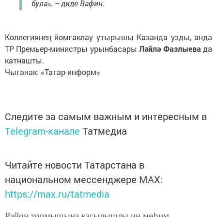
була», – диде Вафин.
Коллегиянең йомгаклау утырышы Казанда узды, анда
ТР Премьер-министры урынбасары
Ләйлә Фазлыева
да
катнашты.
Чыганак: «Татар-информ»
Следите за самым важным и интересным в
Telegram-канале
Татмедиа
Читайте новости Татарстана в
национальном мессенджере MАХ:
https://max.ru/tatmedia
Район тормышына кагылышлы иң мөһим