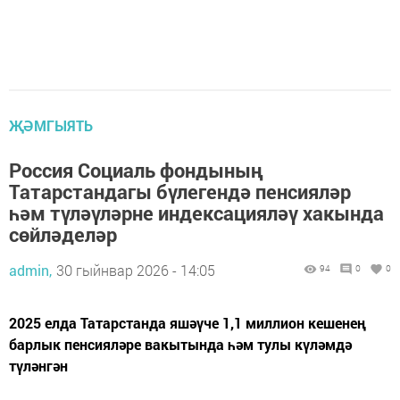
ҖӘМГЫЯТЬ
Россия Социаль фондының
Татарстандагы бүлегендә пенсияләр
һәм түләүләрне индексацияләү хакында
сөйләделәр
admin,
30 гыйнвар 2026 - 14:05
94
0
0
2025 елда Татарстанда яшәүче 1,1 миллион кешенең
барлык пенсияләре вакытында һәм тулы күләмдә
түләнгән