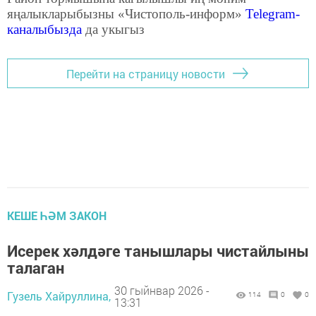
яңалыкларыбызны «Чистополь-информ»
Telegram
-
каналыбызда
да укыгыз
Перейти на страницу новости
КЕШЕ ҺӘМ ЗАКОН
Исерек хәлдәге танышлары чистайлыны
талаган
30 гыйнвар 2026 -
Гузель Хайруллина,
114
0
0
13:31