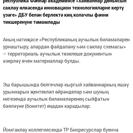
республика Фәннәр академиясе «Хайваннар дөньясын
саклау өлкәсендә инновацион технологияләрне кертү
үзәге» ДБУ белән берлектә киң колачлы фәнни
тикшеренүне тәмамлады
Аның нәтиҗәсе «Республиканың аучылык биләмәләрен
урнаштыру, алардан файдалану һәм саклау схемасы»
– территориаль аучылык төзелеше документын
әзерләү өчен материаллар булды.
Эш барышында белгечләр кыргый хайваннарның яшәү
урыннарын җентекләп өйрәнделәр һәм шуның
нигезендә аучылык биләмәләренең сыйфатын
бәяләүне (бонитет) яңадан карадылар.
Йомгаклау коллегиясендә ТР Биоресурслар буенча