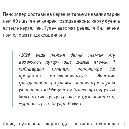
Пенсияләр составына беренче төркем инвалидларны
һәм 80 яшьтән өлкәнрәк гражданнарны карау буенча
өстәмә кертелгән. Түләү автомат рәвештә билгеләнә
һәм ел саен индексацияләнә.
«2026 елда пенсия белән тәэмин итү
дәрәҗәсен күтәрү эше дәвам итәчәк. 1
гыйнвардан иминият пенсияләре 7,6
процентка индексацияләнде. Эшләүче
гражданнарның булачак пенсияләре шулай
ук пенсия коэффициенты бәясен арттыру һәм
билгеләнгән түләүләр аша индексацияләнә»,
– дип искәртте Эдуард Вафин.
Аның сүзләренә караганда, социаль пенсияләр 1