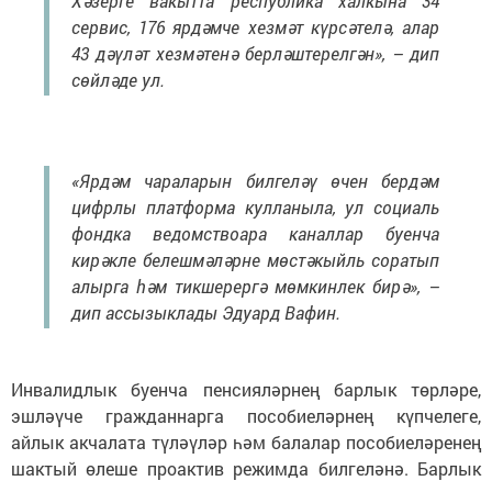
Хәзерге вакытта республика халкына 34
сервис, 176 ярдәмче хезмәт күрсәтелә, алар
43 дәүләт хезмәтенә берләштерелгән», – дип
сөйләде ул.
«Ярдәм чараларын билгеләү өчен бердәм
цифрлы платформа кулланыла, ул социаль
фондка ведомствоара каналлар буенча
кирәкле белешмәләрне мөстәкыйль соратып
алырга һәм тикшерергә мөмкинлек бирә», –
дип ассызыклады Эдуард Вафин.
Инвалидлык буенча пенсияләрнең барлык төрләре,
эшләүче гражданнарга пособиеләрнең күпчелеге,
айлык акчалата түләүләр һәм балалар пособиеләренең
шактый өлеше проактив режимда билгеләнә. Барлык