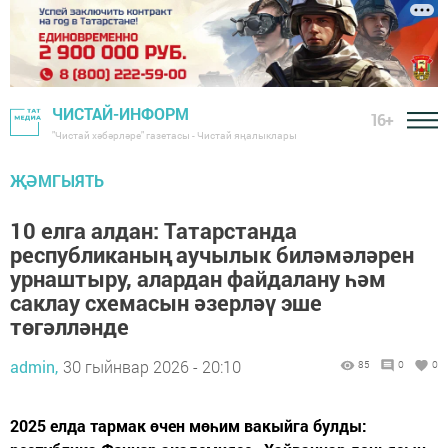
ЧИСТАЙ-ИНФОРМ
16+
"Чистай хәбәрләре" газетасы - Чистай яңалыклары
ҖӘМГЫЯТЬ
10 елга алдан: Татарстанда
республиканың аучылык биләмәләрен
урнаштыру, алардан файдалану һәм
саклау схемасын әзерләү эше
төгәлләнде
admin,
30 гыйнвар 2026 - 20:10
85
0
0
2025 елда тармак өчен мөһим вакыйга булды: