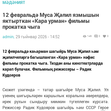
МӘДӘНИЯТ
12 февральдә Муса Җәлил язмышын
яктырткан «Кара урман» фильмы
прокатка чыга
admin,
29 гыйнвар 2026 - 14:52
146
0
0
12 февральдә каһарман шагыйрь Муса Җәлил һәм
җәлилчеләргә багышланган «Кара урман» нәфис
фильмы прокатка чыга. Тиздән аны кинотеатрларда
карап булачак. Фильмның режиссеры – Радик
Кудояров
Сюжет үзәгендә – татар шагыйре Муса Җәлил. Ул
үзенең шигырьләрен каршылык коралына әверелдерә,
ирек рухын сындыру мөмкин түгеллеген күрсәтә.
Режиссер Радик Кудояров шагыйрь һәм СССР Герое