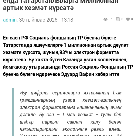
елда татарстанлыларга миллионнан
артык хезмәт күрсәтә
admin,
30 гыйнвар 2026 - 13:18
85
0
0
Ел саен РФ Социаль фондының ТР буенча бүлеге
Татарстанда яшәүчеләргә 1 миллионнан артык дәүләт
хезмәте күрсәтә, шуның 93%ы электрон форматта
күрсәтелә. Бу хакта бүген Казанда узган коллегиянең
йомгаклау утырышында Россия Социаль Фондының ТР
буенча бүлеге идарәчесе Эдуард Вафин хәбәр итте
«Бу цифрлы сервисларга ихтыяҗның һәм
гражданнарның үзара хезмәттәшлекнең
электрон форматларына ышанычының ачык
дәлиле. Бу сан – 1 млн хезмәт – тулы бер
шәһәр паркын саклап калу белән
чагыштырырлык экологиягә реаль өлеш.