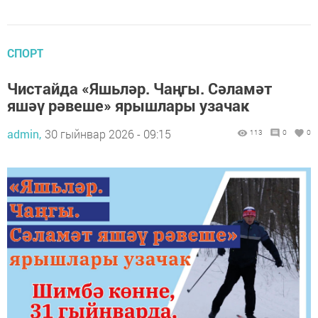
СПОРТ
Чистайда «Яшьләр. Чаңгы. Сәламәт
яшәү рәвеше» ярышлары узачак
admin,
30 гыйнвар 2026 - 09:15
113
0
0