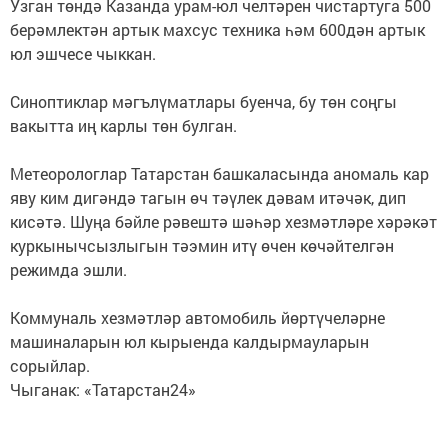
Узган төндә Казанда урам-юл челтәрен чистартуга 500
берәмлектән артык махсус техника һәм 600дән артык
юл эшчесе чыккан.
Синоптиклар мәгълүматлары буенча, бу төн соңгы
вакытта иң карлы төн булган.
Метеорологлар Татарстан башкаласында аномаль кар
яву ким дигәндә тагын өч тәүлек дәвам итәчәк, дип
кисәтә. Шуңа бәйле рәвештә шәһәр хезмәтләре хәрәкәт
куркынычсызлыгын тәэмин итү өчен көчәйтелгән
режимда эшли.
Коммуналь хезмәтләр автомобиль йөртүчеләрне
машиналарын юл кырыенда калдырмауларын
сорыйлар.
Чыганак: «Татарстан24»