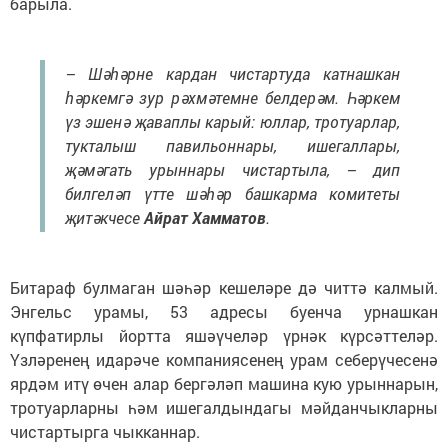
барыла.
– Шәһәрне кардан чистартуда катнашкан
һәркемгә зур рәхмәтемне белдерәм. Һәркем
үз эшенә җаваплы карый: юллар, тротуарлар,
тукталыш павильоннары, ишегаллары,
җәмәгать урыннары чистартыла, – дип
билгеләп үтте шәһәр башкарма комитеты
җитәкчесе
Айрат Хам
м
атов
.
Битараф булмаган шәһәр кешеләре дә читтә калмый.
Энгельс урамы, 53 адресы буенча урнашкан
күпфатирлы йортта яшәүчеләр үрнәк күрсәттеләр.
Үзләренең идарәче компаниясенең урам себерүчесенә
ярдәм итү өчен алар бергәләп машина кую урыннарын,
тротуарларны һәм ишегалдындагы мәйданчыкларны
чистартырга чыкканнар.